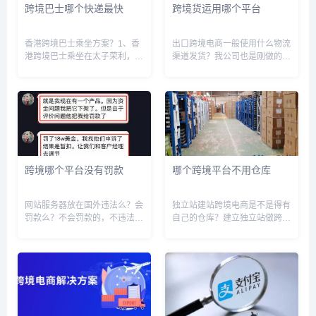
跨境巴士哪个快递最快
跨境货运用哪个平台
香港跨境巴士乘坐方案？1、香
出口跨境电商一般使用什么物流
港跨境巴士乘坐在太子荣利，旺
渠道发货？我公司也是刚做的跨
角西洋菜街北155号嘉康中心车
境电商，前期零售发货的话，货
场，每天8时至16，约30分钟一
值低可以走小包，价格便宜但是
班车2、荃湾德华公园侧门中旅-
时效慢；货值高的话建议走三大
荣利车场上车，8时至17时，约
快递，价格比小包稍贵，时效
30分钟一班粤港跨境巴...
快，可追踪签收记录（找货代走
货价格...
跨境哪个平台没有罚款
哪个跨境平台不用仓库
网站服务器放在国外违法么？会
独立站建站跨境电商是不是得有
罚款么？不会罚款的，不违法。
自己的仓库？建立独立站做跨境
而且同国外服务器或者国外的域
电商，拥有自己的仓库是非常必
名，还会规避掉国内的一些检
要的。有自己的仓库可以更好地
查，……对我们政府来说是蛮郁
管理库存，提高订单处理效率，
闷的但是如果你在网站上做一些
降低物流成本，提高客户满意
非法的事情，查出来是一视同仁
度。此外，拥有自己的仓库还可
的。...
以更好...