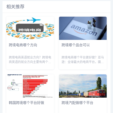
相关推荐
跨境电商哪个方向
跨境哪个品台可以
跨境电商英语就业方向？跨境电
跨境电商哪个平台更好做？亚马
商英语的就业方向主要有两个。
逊：全球最大的电商平台，面向
第一，对外贸易行业，随着市场
全球，欧洲第一，3亿活跃付费
在国际上越来越紧密，对于电商
账户，遍布全球的超过175个电
英语的人才需求量越来越大。所
商运营中心Ebay：老牌线上的
以掌握一门电商英语在对外贸易
拍卖及购物平台，面向全球，澳
专业方面就业市场还是非常不错
洲第一，创立于1995年，业...
的。...
韩国跨境哪个平台好做
跨境汽配做哪个平台