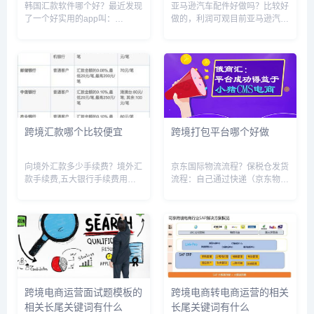
韩国汇款软件哪个好？最近发现
亚马逊汽车配件好做吗？比较好
了一个好实用的app叫：
做的，利润可观目前亚马逊汽车
Debunk.▪️DEBUNK跨境汇款
配件这块，汽配类目SKU比较多
App是韩国Fintech公司ICB与支
的，应该就是冠通分销平台了，
付宝官方合作推出的小额跨境汇
人家都是备货在海外仓的。冠通
款产品。只需要通过手机就能将
分销 - 跨境电商海外仓外贸货源
韩币汇款至中国...
一件代发分销平台做海外仓分...
跨境汇款哪个比较便宜
跨境打包平台哪个好做
向境外汇款多少手续费？境外汇
京东国际物流流程？保税仓发货
款手续费,五大银行手续费用一
流程：自己通过快递（京东物
览工商银行:按汇款金额的
流）寄送——到达消费者手中海
0.10%收取,费用最低50人民币/
外采购发货流程：海外批量采购
笔,最高260人民币/笔;交通银行:
——统一运往国内——进入保税
按汇款金额的0.10%收取,费用
仓储存（受到海关监督）——平
最低20人民币/...
台售出——商品出保税仓，缴关
税、清...
跨境电商运营面试题模板的
跨境电商转电商运营的相关
相关长尾关键词有什么
长尾关键词有什么