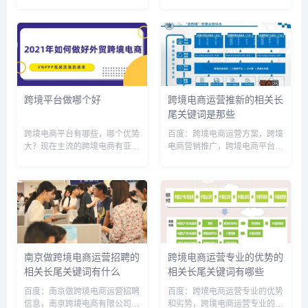
得物跨境商品是真的吗，得物跨
全球，欧洲第一，3亿活跃付费
境物流，得物跨境正品率高吗，
账户，遍布全球的超过175个电
得物跨境和不跨境哪个好，得物
商运营中心Ebay：老牌线上的
的跨境发货和普通发货哪个好，
拍卖及购物平台，面向全球，澳
得物跨境和不跨境的商品有区别
洲第一，创立于1995年，业...
吗，...
跨境平台做哪个好
跨境电商运营推新的相关长
尾关键词是那些
跨境电商平台有哪些，哪个优势
百度：跨境电商运营方案，跨境
大？现在主流的跨境电商有亚马
电商营销推广，跨境电商平台运
逊（Amazon）、eBay、
营实战基础，跨境电商运营工作
wish、速卖通（AliExpress阿里
流程，跨境电商的运营模式和注
巴巴旗下的）；东南亚的有
意事项，跨境电商运营基础知
lazada、shopee等，那个优势
识，跨境电商营销最新策略，跨
大还是根据...
境电商运营模式有哪些，跨境电
商运营...
南京做跨境电商运营招聘的
跨境电商运营专业的优势的
相关长尾关键词有什么
相关长尾关键词有哪些
百度：南京做跨境电商运营招聘
百度：跨境电商运营专业的优势
信息，南京跨境电商有限公司招
和劣势，跨境电商运营专业的优