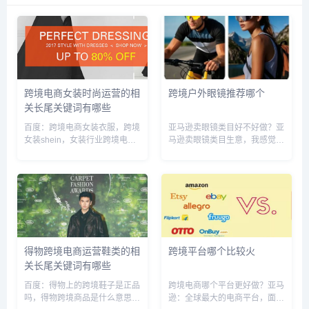
跨境电商女装时尚运营的相
跨境户外眼镜推荐哪个
关长尾关键词有哪些
百度：跨境电商女装衣服，跨境
亚马逊卖眼镜类目好不好做？亚
女装shein，女装行业跨境电商
马逊卖眼镜类目生意，我感觉还
流行趋势，跨境电商女服装店铺
是不太好做的。因为眼睛特别是
logo图片大全，服装跨境电商营
近视镜的佩戴，需要专业人士对
销策划，跨境外贸女装，衣服跨
其进行验光测试。至于带多少度
境电商运营方案，跨境电商服装
的眼睛需要根据验光结果进行配
设计是做什么的，跨境电商...
置的。淘宝上做的话，肯定是无
法进...
得物跨境电商运营鞋类的相
跨境平台哪个比较火
关长尾关键词有哪些
百度：得物上的跨境鞋子是正品
跨境电商哪个平台更好做？亚马
吗，得物跨境商品是什么意思，
逊：全球最大的电商平台，面向