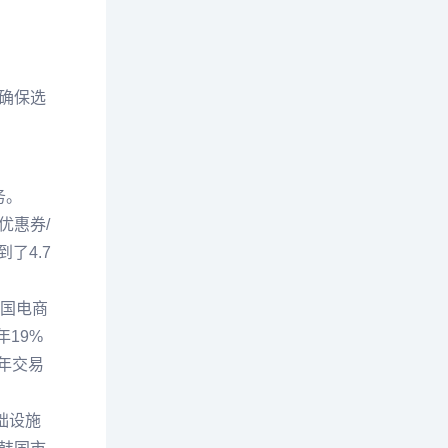
确保选
务。
优惠券/
了4.7
韩国电商
年19%
的年交易
基础设施