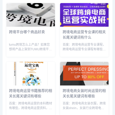
台地区￥80，其他地区￥100 3
跨境平台主要分2B和2C的，B
持外币现钞办理电汇时，另加收
端：阿里巴巴国际站，中国制
外汇买卖差价。差价按照...
造，环球资源等！C端：亚马
逊，速...
跨境平台哪个商品好卖
跨境电商运营专业课的相关
长尾关键词有什么
tumu跨境怎么上产品？如果您
百度：跨境电商运营专业课程，
想将产品上架到TUMU跨境平台
跨境电商运营专业课程有哪些，
上，可以按照以下步骤进行操
跨境电商运营专业课考什么，跨
作：1. 注册账号：首先，在
境电商运营的本科教材有哪些，
TUMU跨境平台上注册一个卖家
跨境电商运营要学多久，跨境电
账号。您需要提供相关的个人或
商运营培训课程，跨境电商运营
企业信息，完成账号注册和认
工作有没有前景，跨境电商运营
证...
太难...
跨境电商运营书籍推荐的相
跨境电商女装时尚运营的相
关长尾关键词有哪些
关长尾关键词有哪些
百度：跨境电商运营的本科教材
百度：跨境电商女装衣服，跨境
有哪些，跨境电商运营资料，跨
女装shein，女装行业跨境电商
境电商运营基础知识，跨境电商
流行趋势，跨境电商女服装店铺