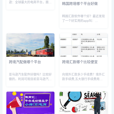
逊：全球最大的电商平台，面向
韩国跨境哪个平台好做
全球，欧洲第一，3亿活跃付费
账户，遍布全球的超过175个电
商运营中心Ebay：老牌线上的
韩国汇款软件哪个好？最近发现
拍卖及购物平台，面向全球，澳
了一个好实用的app叫：
洲第一，创立于1995年，业...
Debunk.▪️DEBUNK跨境汇款
App是韩国Fintech公司ICB与支
付宝官方合作推出的小额跨境汇
款产品。只需要通过手机就能将
韩币汇款至中国...
跨境汽配做哪个平台
跨境汇款哪个比较便宜
亚马逊汽车配件好做吗？比较好
向境外汇款多少手续费？境外汇
做的，利润可观目前亚马逊汽车
款手续费,五大银行手续费用一
配件这块，汽配类目SKU比较多
览工商银行:按汇款金额的
的，应该就是冠通分销平台了，
0.10%收取,费用最低50人民币/
人家都是备货在海外仓的。冠通
笔,最高260人民币/笔;交通银行:
分销 - 跨境电商海外仓外贸货源
按汇款金额的0.10%收取,费用
一件代发分销平台做海外仓分...
最低20人民币/...