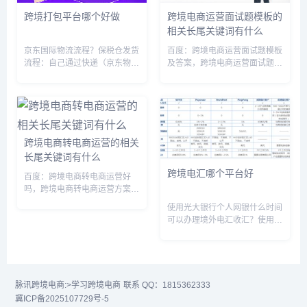
跨境打包平台哪个好做
跨境电商运营面试题模板的
相关长尾关键词有什么
京东国际物流流程？保税仓发货
百度：跨境电商运营面试题模板
流程：自己通过快递（京东物
及答案，跨境电商运营面试题模
流）寄送——到达消费者手中海
板，跨境电商运营面试题目，跨
外采购发货流程：海外批量采购
境电商面试题及答案，跨境电商
——统一运往国内——进入保税
运营复试情景题，跨境电商面试
仓储存（受到海关监督）——平
技巧，跨境电商面试怎么说，跨
台售出——商品出保税仓，缴关
境电商面试专业术语，跨境电商
税、清...
公司...
跨境电商转电商运营的相关
长尾关键词有什么
跨境电汇哪个平台好
百度：跨境电商转电商运营好
吗，跨境电商转电商运营方案，
跨境电商转电商运营流程，跨境
使用光大银行个人网银什么时间
电商电商运营有没有技术含量，
可以办理境外电汇收汇？使用光
跨境电商电商运营面试被问离职
大银行个人网银境外电汇收汇时
原因，跨境电商运营转行可以做
间为7X24小时，即随时可以。
什么行业，跨境电商运营赚钱
电汇是汇款人将一定款项交存汇
吗，跨境...
款银行，汇款银行通过电报或电
传给目的地的分行或代理行（汇
脉讯跨境电商:
>学习跨境电商
联系 QQ：1815362333
入...
冀ICP备2025107729号-5