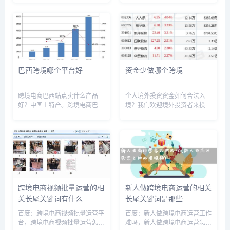
跨境电商平台的商业模式，wish
少，跨境电商毛利一般多少，跨
跨境电商app官方版，wish跨境
境电商运营管理收入，跨境电商
支付运营，wish跨境电商开店流
运营一个月工资多少，跨境电商
程及...
年营收3000万利润，跨境电商
利...
巴西跨境哪个平台好
资金少做哪个跨境
跨境电商巴西站点卖什么产品
个人境外投资资金如何合法入
好？中国土特产。跨境电商巴西
境？我们欢迎境外投资者来投资
站卖中国的土特产产品比较好。
中国，这些投资基金将以项目方
巴西和中国不悬同一种气温带，
式来进入中国，都是合法的流
因此，在中国生长的土特产，在
入，如果是个人在境外投资所获
巴西是生长不出来的。物以稀为
得的收益，如何拿回国内，只要
贵，因此，中国土特产一定好
显示出境外投资的资金合法流
卖……...
水，也是可...
跨境电商视频批量运营的相
新人做跨境电商运营的相关
关长尾关键词有什么
长尾关键词是那些
百度：跨境电商视频批量运营平
百度：新人做跨境电商运营工作
台，跨境电商视频批量运营怎么
难吗，新人做跨境电商运营怎么