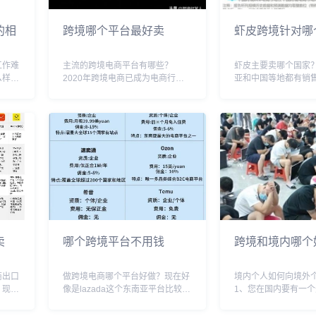
的相
跨境哪个平台最好卖
虾皮跨境针对哪
工作难
主流的跨境电商平台有哪些？
虾皮主要卖哪个国家
么样，
2020年跨境电商已成为电商行业
亚和中国等地都有销
新人做
的新趋势，要想做跨境电商，首先
种广泛使用的食材，
新手运
要了解平台，那么跨境电商都有哪
种菜肴中，特别是在
跨境电
些平台呢？一、虾皮：针对的是东
国、越南、印度尼西
境电子
南亚市场 消费水平偏低 利润比较
国家的菜肴中，虾皮
低，而且做虾皮 自己...
配料之一，常常被用来.
卖
哪个跨境平台不用钱
跨境和境内哪个
商出口
做跨境电商哪个平台好做？现在好
境内个人如何向境外
？现在
像是lazada这个东南亚平台比较好
1、您在国内要有一
女性细
做，其他的感觉都差不多吧，有段
有的银行需要专门申
挑战
时间是amazon好做，流量多，平
有的银行支持一个账