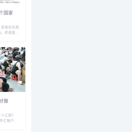
个国家
？虾皮在东南
售。虾皮是一
被广泛用于各
东南亚，如泰
亚、菲律宾等
是不可或缺的
..
好做
个人汇款？
个外汇账户，
请外汇账户，
户有多个币种