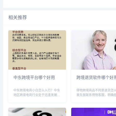
相关推荐
中东跨境平台哪个好用
跨境退货软件哪个好
中东跨境电商小白怎么入行？中东
得物跨境商品不同意退货怎
地区跨境电商行业处于迅速发展阶
首先我联系得物客服，明确拒
段，入行需要多方面的准备，包括
（上午10点左右）第二我找
了解市场需求，了解行业政策和法
注册地点，拨打上海12315
规等。首先需要进行市场调研，研
上海12315受理了投诉。（
究目标国家的文化和消费习惯，寻
点到十一点之间）第三在网