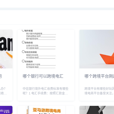
用
哪个银行可以跨境电汇
哪个跨境平台刚
么办？
中信银行境外电汇收费标准有哪些
跨境平台有哪些好玩
绝.
呢？1 电汇手续费：按照汇款金额
境电商平台备受关注
到商家
的千分之一收取，￥20，￥250; 2
求旺盛，二是国内各
电话，
电报费：港澳台地区￥80，其他地
卷严重！目前备受关
上午十
区￥100 3 持外币现钞办理电汇
主要分2B和2C的，
上
时，另加收外汇买卖差价。差价按
巴国际站，中国制造