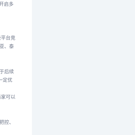
开启多
些平台竞
亚、泰
于后续
一定优
商家可以
把控、