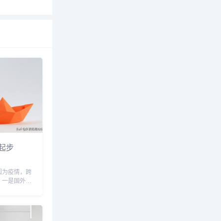
起步
因为疫情，跨
，一是国外需
大电商平台内
注的跨境平台
B端：阿里巴
，环球资源