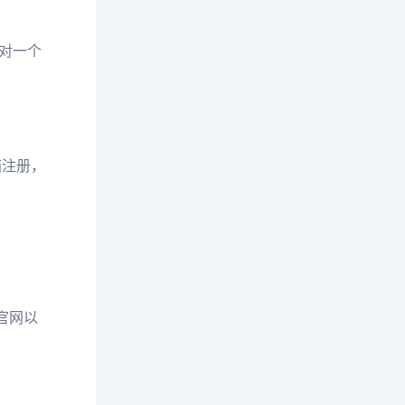
对一个
箱注册，
。
官网以