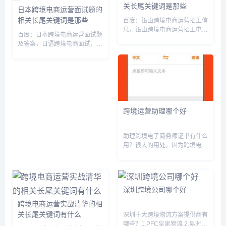
关长尾关键词是那些
日本跨境电商运营面试题的
相关长尾关键词是那些
百度：铅山跨境电商运营招工信
息，铅山跨境电商运营招工电
百度：日本跨境电商运营面试题
话，上饶市铅山县跨境电子商务
及答案，日语跨境电商面试，做
产业园，铅山县电商产业园，铅
日本跨境电商，日本跨境电商公
山电商产业园有多少服装厂，
司联系方式，跨境电商运营面试
ca722航班回国经过，于国泳主
题目，日本跨境电商市场调研报
任医师简介，增值税缴纳逾期，
告，日本跨境电商市场现状，跨
人体...
境电商面试怎么说，跨境电商面
试专...
跨境运营助理哪个好
助理跨境电子商务师证书有什么
用？很大的用处。因为跨境电商
职业技能证书是一种国际认可的
证书，证明了持有人掌握了跨境
电商运营和管理相关知识和技
能。这个证书可以证明持有人的
深圳跨境公司哪个好
专业能力和水平，是进入跨境电
商行业...
跨境电商运营实战清华的相
关长尾关键词有什么
深圳十大跨境物流方案提供商有
哪些？1.PFC皇家物流 2.易时联