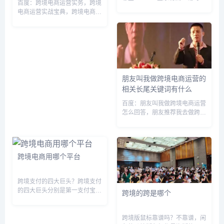
百度：跨境电商运营实务，跨境
跨境物流 3.深圳市恒盛通物流
电商运营实战宝典，跨境电商运
4.深圳市飞易连物流 5.恒盛通物
营从入门到精通，跨境电商运营
流 6.海格物流 7.博纳移动物流
这个工作怎么样，跨境电商运营
8.亿通国际在线 9.锦程物流 1...
就业前景分析，跨境电商运营从
基础到实践，从零开始学跨境电
商运营实务与平台规则，跨境电
商运...
朋友叫我做跨境电商运营的
相关长尾关键词有什么
百度：朋友叫我做跨境电商运营
怎么回答，朋友推荐我去做跨境
电商运营，别人让你研究跨境电
商怎么回答，网友推荐做跨境电
商可靠吗，跨境电商运营是自己
干好还是去当助理好，有做跨境
跨境电商用哪个平台
电商的小伙伴，跨境电商运营做
好了...
跨境支付的四大巨头？跨境支付
的四大巨头分别是第一支付宝，
跨境的跨是哪个
支付宝(中国 网络信息科技发展
有限责任公司是一家国内第三方
支付服务平台，2004年成立。
跨境版鼠标靠谱吗？不靠谱，闲