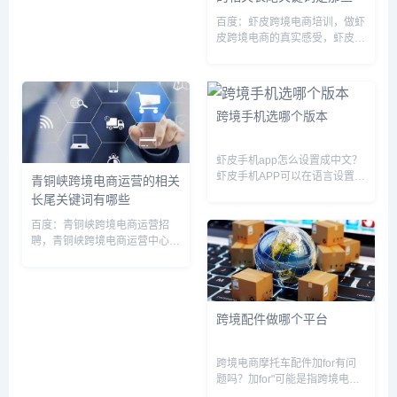
百度：虾皮跨境电商培训，做虾
皮跨境电商的真实感受，虾皮跨
境电商开店流程，虾皮跨境电商
跨境店铺，虾皮跨境电商一个月
能赚多少钱，虾皮跨境电商卖家
app，虾皮跨境电商怎么运营，
跨境手机选哪个版本
虾皮跨境电商运营模式，跨境电
商...
虾皮手机app怎么设置成中文？
虾皮手机APP可以在语言设置中
青铜峡跨境电商运营的相关
进行中文语言的设置。以下是一
长尾关键词有哪些
些步骤供您参考：1. 打开虾皮
APP，点击页面右上角的“设置”
百度：青铜峡跨境电商运营招
按钮。2. 在设置页面中，选择
聘，青铜峡跨境电商运营中心，
“语言和地区”选项。...
青铜峡有啥挣钱项目，青铜峡
ccmall，青铜峡官网，青铜峡工
作，青铜峡最近项目开工搜狗：
青铜峡大数据运营中心，青铜峡
跨境配件做哪个平台
货运站电话多少360：青铜峡
跨...
跨境电商摩托车配件加for有问
题吗？加for"可能是指跨境电商
平台上销售的摩托车配件品牌，