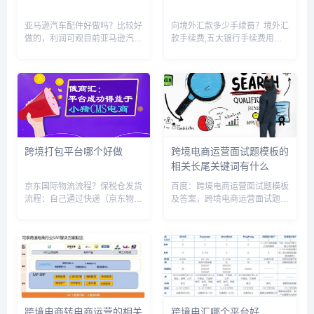
亚马逊汽车配件好做吗？比较好
向境外汇款多少手续费？境外汇
做的，利润可观目前亚马逊汽车
款手续费,五大银行手续费用一
配件这块，汽配类目SKU比较多
览工商银行:按汇款金额的
的，应该就是冠通分销平台了，
0.10%收取,费用最低50人民币/
人家都是备货在海外仓的。冠通
笔,最高260人民币/笔;交通银行:
分销 - 跨境电商海外仓外贸货源
按汇款金额的0.10%收取,费用
一件代发分销平台做海外仓分...
最低20人民币/...
跨境打包平台哪个好做
跨境电商运营面试题模板的
相关长尾关键词有什么
京东国际物流流程？保税仓发货
百度：跨境电商运营面试题模板
流程：自己通过快递（京东物
及答案，跨境电商运营面试题模
流）寄送——到达消费者手中海
板，跨境电商运营面试题目，跨
外采购发货流程：海外批量采购
境电商面试题及答案，跨境电商
——统一运往国内——进入保税
运营复试情景题，跨境电商面试
仓储存（受到海关监督）——平
技巧，跨境电商面试怎么说，跨
台售出——商品出保税仓，缴关
境电商面试专业术语，跨境电商
税、清...
公司...
跨境电商转电商运营的相关
跨境电汇哪个平台好