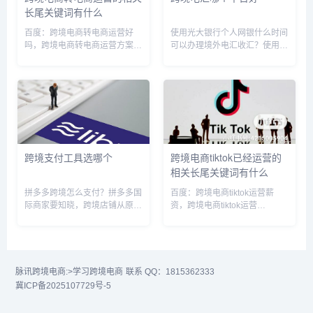
长尾关键词有什么
百度：跨境电商转电商运营好
使用光大银行个人网银什么时间
吗，跨境电商转电商运营方案，
可以办理境外电汇收汇？使用光
跨境电商转电商运营流程，跨境
大银行个人网银境外电汇收汇时
电商电商运营有没有技术含量，
间为7X24小时，即随时可以。
跨境电商电商运营面试被问离职
电汇是汇款人将一定款项交存汇
原因，跨境电商运营转行可以做
款银行，汇款银行通过电报或电
什么行业，跨境电商运营赚钱
传给目的地的分行或代理行（汇
吗，跨境...
入...
跨境支付工具选哪个
跨境电商tiktok已经运营的
相关长尾关键词有什么
拼多多跨境怎么支付？拼多多国
百度：跨境电商tiktok运营薪
际商家要知晓，跨境店铺从原本
资，跨境电商tiktok运营
的微信支付，另增加支付宝新的
TOP10，跨境电商tiktok运营主
付款方式。支付宝付款和微信付
要做什么工作，跨境电商tiktok
款基本类似，但有两点需要特别
运营总部横琴，tiktok跨境电商
注意，付款后发货履约流程变化
运营规则，tiktok跨境运营流程...
及推单失败、清关服务商不兼容
脉讯跨境电商:
>学习跨境电商
联系 QQ：1815362333
支付...
冀ICP备2025107729号-5