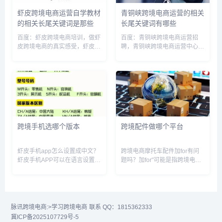
虾皮跨境电商运营自学教材
青铜峡跨境电商运营的相关
的相关长尾关键词是那些
长尾关键词有哪些
百度：虾皮跨境电商培训，做虾
百度：青铜峡跨境电商运营招
皮跨境电商的真实感受，虾皮跨
聘，青铜峡跨境电商运营中心，
境电商开店流程，虾皮跨境电商
青铜峡有啥挣钱项目，青铜峡
跨境店铺，虾皮跨境电商一个月
ccmall，青铜峡官网，青铜峡工
能赚多少钱，虾皮跨境电商卖家
作，青铜峡最近项目开工搜狗：
app，虾皮跨境电商怎么运营，
青铜峡大数据运营中心，青铜峡
虾皮跨境电商运营模式，跨境电
货运站电话多少360：青铜峡
商...
跨...
跨境手机选哪个版本
跨境配件做哪个平台
虾皮手机app怎么设置成中文？
跨境电商摩托车配件加for有问
虾皮手机APP可以在语言设置中
题吗？加for"可能是指跨境电商
进行中文语言的设置。以下是一
平台上销售的摩托车配件品牌，
些步骤供您参考：1. 打开虾皮
但我并不确定。如果您能提供更
APP，点击页面右上角的“设置”
多的信息，我可以更好地回答您
按钮。2. 在设置页面中，选择
的问题。一般来说，跨境电商平
“语言和地区”选项。...
台上销售的商品可能...
脉讯跨境电商:
>学习跨境电商
联系 QQ：1815362333
冀ICP备2025107729号-5