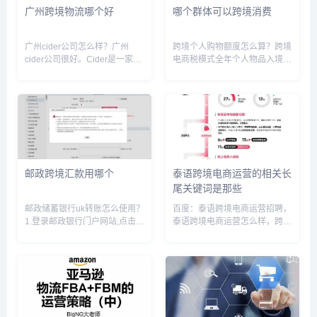
广州跨境物流哪个好
哪个群体可以跨境消费
广州cider公司怎么样？广州
跨境个人购物额度怎么算？跨境
cider公司很好。Cider是一家面
电商税模式全年个人物品入境总
向Z世代的跨境电商，产品以低
额不得超过26000元人民币。每
价、流行的时尚女装为主。
个中国公民在跨境电商公司所消
Cider目前在全球各社交媒体上
费的额度根据我国目前政策每人
已积累了十亿次曝光，覆盖来自
不超过26000/年，这个额度也
100多个国家的消费...
是会变的，一般是几年变动...
邮政跨境汇款用哪个
泰语跨境电商运营的相关长
尾关键词是那些
邮政储蓄银行uk转账怎么使用？
百度：泰语跨境电商运营招聘，
1.登录邮政银行门户网站,点击个
泰语跨境电商运营怎么样，跨境
人网银下载区,下载并安装相应
电子商务与泰语专业就业前景，
品牌的UK驱动程序。2.插入邮
泰国跨境电子商务，泰国适合做
政银行UK。3.点击电脑左下角
跨境电商的优势，跨境电商学越
的“开始”菜单。4.选择“邮政储蓄
南语与泰语哪个好，跨境电商东
银行证书工具软件...
南亚市场学泰语越南语，跨境电
商泰...