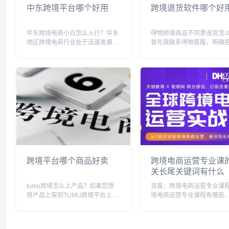
中东跨境平台哪个好用
跨境退货软件哪个好
中东跨境电商小白怎么入行？中东
得物跨境商品不同意退货怎
地区跨境电商行业处于迅速发展阶
首先我联系得物客服，明确拒
段，入行需要多方面的准备，包括
（上午10点左右）第二我找
了解市场需求，了解行业政策和法
注册地点，拨打上海12315
规等。首先需要进行市场调研，研
上海12315受理了投诉。（
究目标国家的文化和消费习惯，寻
点到十一点之间）第三在网
找有潜力的产品和市场...
12315继续...
跨境平台哪个商品好卖
跨境电商运营专业课
关长尾关键词有什么
tumu跨境怎么上产品？如果您想
百度：跨境电商运营专业课
将产品上架到TUMU跨境平台上，
境电商运营专业课程有哪些
可以按照以下步骤进行操作：1. 注
电商运营专业课考什么，跨
册账号：首先，在TUMU跨境平台
运营的本科教材有哪些，跨
上注册一个卖家账号。您需要提供
运营要学多久，跨境电商运