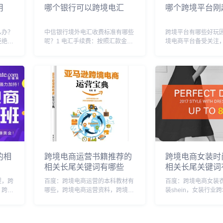
用
哪个银行可以跨境电汇
哪个跨境平台刚
么办？
中信银行境外电汇收费标准有哪些
跨境平台有哪些好玩
绝.
呢？1 电汇手续费：按照汇款金额
境电商平台备受关注
到商家
的千分之一收取，￥20，￥250; 2
求旺盛，二是国内各
电话，
电报费：港澳台地区￥80，其他地
卷严重！目前备受关
上午十
区￥100 3 持外币现钞办理电汇
主要分2B和2C的，
上
时，另加收外汇买卖差价。差价按
巴国际站，中国制造
照...
等！C端：亚马逊，速..
的相
跨境电商运营书籍推荐的
跨境电商女装时
相关长尾关键词有哪些
相关长尾关键词
程，跨
百度：跨境电商运营的本科教材有
百度：跨境电商女装
，跨境
哪些，跨境电商运营资料，跨境电
装shein，女装行业
境电商
商运营基础知识，跨境电商运营从
趋势，跨境电商女服装店
境电商
入门到精通，跨境电商运营需要什
片大全，服装跨境电
营培训
么技能，跨境电商运营前景怎么
跨境外贸女装，衣服