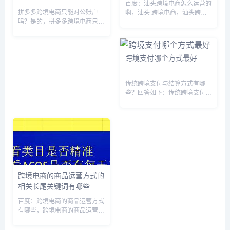
百度：汕头跨境电商怎么运营的
拼多多跨境电商只能对公账户
啊，汕头 跨境电商，汕头跨境
吗？是的，拼多多跨境电商只能
电商数据分析，汕头跨境电商职
对公账户。因为拼多多跨境电商
业培训学校，汕头跨境电商发展
是一种B2B2C模式，在此模式
情况调查分析，汕头跨境电商国
下，商家需要通过对公账户进行
有企业，2026汕头跨境电商
跨境支付哪个方式最好
收款和支付，以确保交易的安全
展，汕头跨境仓，汕头跨境通体
和顺利进行。如果商家使用个人
验店...
账户...
传统跨境支付与结算方式有哪
些？回答如下：传统跨境支付与
结算方式包括：1. 银行汇款：通
过银行转账方式将资金从一个国
家转移到另一个国家的银行账
户。2. 信用卡支付：使用信用卡
在国外购买商品或服务，信用
卡...
跨境电商的商品运营方式的
相关长尾关键词有哪些
百度：跨境电商的商品运营方式
有哪些，跨境电商的商品运营方
式包括，跨境电商的商品运营方
式是什么，跨境电商五种运营模