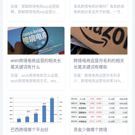
百度：邯郸跨境电商erp运营招
渔具跨境电商好做吗？渔具跨境
聘，邯郸跨境电商erp运营公
电商相对来说并不好做。一方
司，邯郸跨境电商erp运营培训
面，渔具行业属于特定领域，需
班，河北邯郸跨境电子商务综合
要较高的专业知识和技术支持；
试验区，邯郸跨境电商招聘，邯
另一方面，国内外渔具市场存在
郸市丛台区跨境电商产业园，跨
较大差异，比如不同国家和地区
境电商erp公司，邯郸电商公...
的钓鱼方式、渔具种类、渠道和
销售方...
wish跨境电商运营的相关长
跨境电商运营月毛利的相关
尾关键词有什么
长尾关键词有哪些
百度：wish跨境电商怎么运营，
百度：跨境电商运营月毛利多
wish跨境电商物流方式，wish
少，跨境电商运营毛利率34%正
跨境电商到底能不能赚钱，wish
常吗，跨境电商运营提成一般多
跨境电商平台的商业模式，wish
少，跨境电商毛利一般多少，跨
跨境电商app官方版，wish跨境
境电商运营管理收入，跨境电商
支付运营，wish跨境电商开店流
运营一个月工资多少，跨境电商
程及...
年营收3000万利润，跨境电商
利...
巴西跨境哪个平台好
资金少做哪个跨境