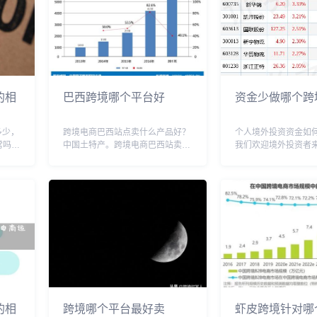
的相
巴西跨境哪个平台好
资金少做哪个跨
多少，
跨境电商巴西站点卖什么产品好？
个人境外投资资金如
常吗，
中国土特产。跨境电商巴西站卖中
我们欢迎境外投资者
，跨境
国的土特产产品比较好。巴西和中
这些投资基金将以项
商运营
国不悬同一种气温带，因此，在中
中国，都是合法的流
个月工
国生长的土特产，在巴西是生长不
人在境外投资所获得
0万
出来的。物以稀为贵，因此，中国
拿回国内，只要显示
土特产一定好卖……...
资金合法流水，也是可.
的相
跨境哪个平台最好卖
虾皮跨境针对哪