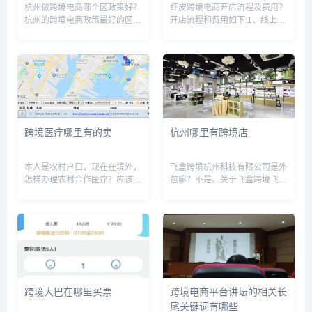
杭州做跨境电商哪个区政策好？
虾皮跨境电商开店流程及费用？
杭州的跨境电商政策最好的区是
开店流程和费用如下:1、线上申
杭州市余杭区。余杭区位于杭州
请点击官网立即入驻2、注册店
市核心商圈，拥有丰富的电商资
铺注册开店。卖家可以直接在入
源和完善的物流网络，政府对跨
驻申请记录页面注册店铺(品牌
境电商的支持力度也较大，给予
卖家除外 ，审核通过之前店铺
企业更多的政策扶持和优惠政
无销售权。3、资质审核初审5
策。此...
个...
跨境医疗哪里有的卖
杭州哪里有跨境店
本人是农村户口，现在在境外，
飞盒跨境杭州科技有限公司是外
怎样办理农村合作医疗？应该可
包嘛？不是。关于飞盒跨境飞盒
以找熟人或者家人拿你的户囗本
跨境（杭州）科技有限公司，成
去代办。现在还有一个办法用微
立于2020年10月，总部位于杭
信支付，我就是属于农村，我们
州，核心团队成员来自连连支
农村本村现在建有一个微信群，
付、执御、阿里、京东、
如果本人在外地又回来不到，我
PingPong等大型互联网企业以
们就...
及...
跨境大巴在哪里买票
跨境电商平台讲坛的相关长
尾关键词有哪些