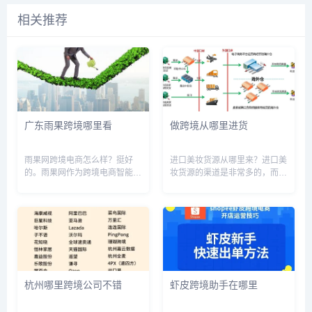
相关推荐
广东雨果跨境哪里看
做跨境从哪里进货
雨果网跨境电商怎么样？挺好
进口美妆货源从哪里来？进口美
的。雨果网作为跨境电商智能服
妆货源的渠道是非常多的，而主
务平台，目前已有亚马逊 、
要有几个渠道，第一个就是正规
ebay、alibaba、lazada、乐天
的通过国家进口而来的，而这个
等全球数十家跨境电商平台入
的价格是比较贵的因为它有关税
驻。并且在2022年蝉联东南...
在里面。第二个就是在国内有生
产厂商，然后国外品牌国内生
产，这...
杭州哪里跨境公司不错
虾皮跨境助手在哪里