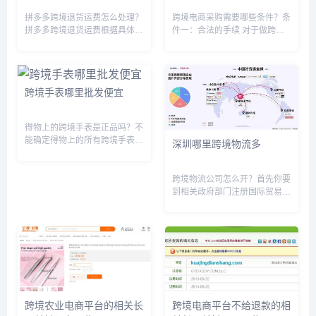
拼多多跨境退货运费怎么处理？
跨境电商采购需要哪些条件？条
拼多多跨境退货运费根据具体情
件一：合法的手续 对于做跨境
况而异。因为拼多多的跨境退货
电商的商家，首先需要在国内注
政策是根据不同的平台和不同的
册公司，用于在国内开展销售业
商家而定的，退货运费的承担方
务，并且需要在海关备案，目前
也不尽相同，所以具体情况需根
每个跨境试点城市都有自己的跨
跨境手表哪里批发便宜
据退货渠道、平台政策、商品价
境电商公共服务平台，以供商家
格等...
注...
得物上的跨境手表是正品吗？不
能确定得物上的所有跨境手表都
深圳哪里跨境物流多
是正品。因为得物作为一个二手
交易平台，卖家提供的商品质量
和真伪不一定能得到完全保证。
跨境物流公司怎么开？首先你要
而跨境手表市场又存在很多假冒
到相关政府部门注册国际贸易进
伪劣的情况，如果没有经过专业
出口公司相关证件，当所有的政
鉴定...
府批文审核通过之后，才可以租
场地建立公司，办人员和车辆进
出界的相关证件，和进出口货物
的检查和审核！审核通过，就可
以了...
跨境农业电商平台的相关长
跨境电商平台不给退款的相