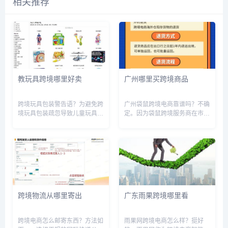
相关推荐
教玩具跨境哪里好卖
广州哪里买跨境商品
跨境玩具包装警告语？为避免跨
广州袋鼠跨境电商靠谱吗？不确
境玩具包装疏忽导致儿童玩具安
定。因为袋鼠跨境服务商在市场
全事故，包装上应设置相应警示
上的表现和口碑参差不齐，有一
标识、文字提示等信息，说明品
部分用户反映使用过程中遇到了
牌、产品材质、适用年龄、使用
问题，但也有一部分用户对其服
方法、注意事项等，确保儿童安
务评价很高。从这个角度来看，
全。同时，应严格按照国际卫
袋鼠跨境服务商的靠谱程度还有
生、安...
待观...
跨境物流从哪里寄出
广东雨果跨境哪里看
跨境电商怎么邮寄东西？方法如
雨果网跨境电商怎么样？挺好