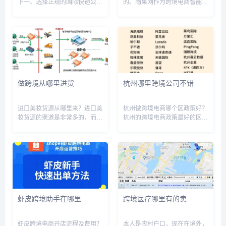
下一、选择正规的国际快递公司
的。雨果网作为跨境电商智能服
选择正规的国际快递公司可以保
务平台，目前已有亚马逊 、
证快递的安全性和时效性。国际
ebay、alibaba、lazada、乐天
知名的快递公司有DHL、
等全球数十家跨境电商平台入
UPS、FedEx、TNT等，这些公
驻。并且在2022年蝉联东南...
司在全球范围内都有完善的快
递...
做跨境从哪里进货
杭州哪里跨境公司不错
进口美妆货源从哪里来？进口美
杭州做跨境电商哪个区政策好？
妆货源的渠道是非常多的，而主
杭州的跨境电商政策最好的区是
要有几个渠道，第一个就是正规
杭州市余杭区。余杭区位于杭州
的通过国家进口而来的，而这个
市核心商圈，拥有丰富的电商资
的价格是比较贵的因为它有关税
源和完善的物流网络，政府对跨
在里面。第二个就是在国内有生
境电商的支持力度也较大，给予
产厂商，然后国外品牌国内生
企业更多的政策扶持和优惠政
产，这...
策。此...
虾皮跨境助手在哪里
跨境医疗哪里有的卖
虾皮跨境电商开店流程及费用？
本人是农村户口，现在在境外，