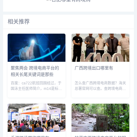
相关推荐
聚焦两会 跨境电商平台的
广西跨境出口哪里有
相关长尾关键词是那些
百度：ca722航班回国经过，于
怎么查广西跨境电商数据？海关
国泳主任医师简介，m14是标准
总署官网可以查。查跨境电商数
件螺栓吗，去书店需要带什么，
据方法：1.进入海关总署官网，
头顶有个凹陷按着疼，mft弹簧
点击导航栏中的“信息公开。2.
评测，东南亚中南半岛人口主要
点击左侧导航栏中的“海关统
分布在，人体结构几何体速写，
计”，点击左侧导航栏中的“数据
光遇墓土城堡在哪里，小规...
在线查询。3.进入查询系统页...