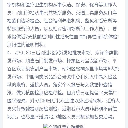
学机构和医疗卫生机构从事保洁、保安、保育等工作人
员；到目的地从事公共场所服务、交通工具服务及口岸
检疫和边防检查、社会福利养老机构、监狱和看守所等
特殊服务的人员，以及相对密闭场所的工作人员），要
求提供近7天核酸检测阴性或既往血清特异性IgG抗体检
测阳性的证明材料。
4、对5月30日后到过北京新发地批发市场、京深海鲜批
发市场、顺鑫石门批发市场、怀柔区万星农副市场、平
谷区东寺渠农副产品市场、朝阳区松榆东里市场等6大批
发市场、中国肉类食品综合研究中心和列入中高风险区
域的来杭、返杭人员，落实个人报告与大数据排查措
施，做到核酸检测应检尽检。自到杭日起提倡14天集中
医学观察。对5月30日后北京上述以外区域来杭、返杭人
员实行核酸检测愿检则检。近期我市人员非必须不前往
北京，也尽量不邀请北京地区人员来杭参加各类活动。