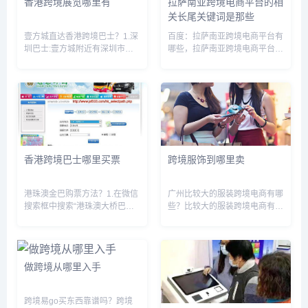
香港跨境展览哪里有
拉萨南亚跨境电商平台的相
关长尾关键词是那些
壹方城直达香港跨境巴士？1.深
百度：拉萨南亚跨境电商平台有
圳巴士:壹方城附近有深圳市公
哪些，拉萨南亚跨境电商平台怎
交车站,可以乘坐深圳巴士前往
么样，拉萨南亚跨境电商平台官
福田口岸,再换乘香港的巴士前
网，拉萨跨境商品交易中心，西
往目的地。2.香港巴士:壹方城附
藏拉萨2026年跨境物资交流会
近有香港的口岸,可以直接步行
什么时候，拉萨电商产业园，拉
或乘坐出租车前往,然后再乘...
萨有哪些电商公司搜狗：沙特阿
拉...
香港跨境巴士哪里买票
跨境服饰到哪里卖
港珠澳金巴购票方法？1.在微信
广州比较大的服装跨境电商有哪
搜索框中搜索“港珠澳大桥巴士”,
些？比较大的服装跨境电商有淘
点击港珠澳大桥穿梭巴士公众
宝国际，橙彩全球，贝贝网。淘
号。2.点击后,选择车票购买服
宝国际是由淘宝网发起的跨境在
务。3.在弹出的界面选择穿梭巴
线购物平台,诞生于2011年,总部
士。4.根据自身需要选择车程5.
位于广州。淘宝国际是淘宝网全
做跨境从哪里入手
确定好要买的票后，勾...
球市场的门户,发起从欧美市...
跨境易go买东西靠谱吗？跨境