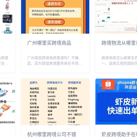
广州哪里买跨境商品
跨境物流从哪里
免跨境
广州袋鼠跨境电商靠谱吗？不确
跨境电商怎么邮寄东
安全事
定。因为袋鼠跨境服务商在市场上
一、选择正规的国际
标识、
的表现和口碑参差不齐，有一部分
正规的国际快递公司
、产品
用户反映使用过程中遇到了问题，
的安全性和时效性。
、注意
但也有一部分用户对其服务评价很
递公司有DHL、UPS、
时，应
高。从这个角度来看，袋鼠跨境服
TNT等，这些公司在
务商的靠谱程度还有待观...
有完善的快递...
杭州哪里跨境公司不错
虾皮跨境助手在