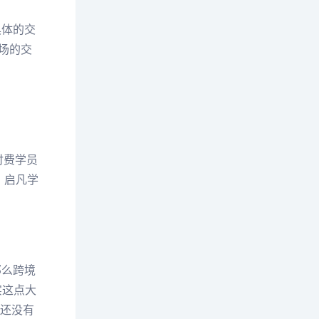
具体的交
场的交
付费学员
，启凡学
那么跨境
实这点大
候还没有