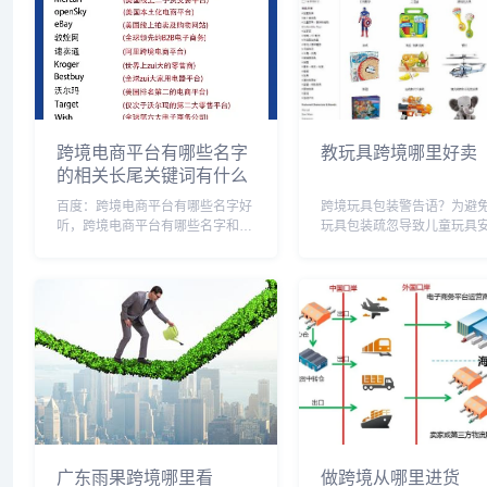
跨境电商平台有哪些名字
教玩具跨境哪里好卖
的相关长尾关键词有什么
百度：跨境电商平台有哪些名字好
跨境玩具包装警告语？为避
听，跨境电商平台有哪些名字和地
玩具包装疏忽导致儿童玩具
址，跨境电商的平台有哪几个，跨
故，包装上应设置相应警示
境电商有哪几家，跨境电商应该叫
文字提示等信息，说明品牌
什么名字，跨境电商有那些平台，
材质、适用年龄、使用方法
跨境电商平台有啥，个跨境电商平
事项等，确保儿童安全。同
台，跨境电商平台有什...
严格按照国际卫生、安...
广东雨果跨境哪里看
做跨境从哪里进货