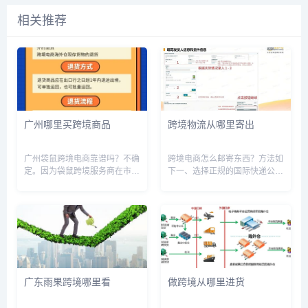
相关推荐
广州哪里买跨境商品
跨境物流从哪里寄出
广州袋鼠跨境电商靠谱吗？不确
跨境电商怎么邮寄东西？方法如
定。因为袋鼠跨境服务商在市场
下一、选择正规的国际快递公司
上的表现和口碑参差不齐，有一
选择正规的国际快递公司可以保
部分用户反映使用过程中遇到了
证快递的安全性和时效性。国际
问题，但也有一部分用户对其服
知名的快递公司有DHL、
务评价很高。从这个角度来看，
UPS、FedEx、TNT等，这些公
袋鼠跨境服务商的靠谱程度还有
司在全球范围内都有完善的快
待观...
递...
广东雨果跨境哪里看
做跨境从哪里进货