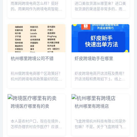
雨果网跨境电商怎么样？挺好
进口美妆货源从哪里来？进口美
的。雨果网作为跨境电商智能服
妆货源的渠道是非常多的，而主
务平台，目前已有亚马逊 、
要有几个渠道，第一个就是正规
ebay、alibaba、lazada、乐天
的通过国家进口而来的，而这个
等全球数十家跨境电商平台入
的价格是比较贵的因为它有关税
驻。并且在2022年蝉联东南...
在里面。第二个就是在国内有生
产厂商，然后国外品牌国内生
产，这...
杭州哪里跨境公司不错
虾皮跨境助手在哪里
杭州做跨境电商哪个区政策好？
虾皮跨境电商开店流程及费用？
杭州的跨境电商政策最好的区是
开店流程和费用如下:1、线上申
杭州市余杭区。余杭区位于杭州
请点击官网立即入驻2、注册店
市核心商圈，拥有丰富的电商资
铺注册开店。卖家可以直接在入
源和完善的物流网络，政府对跨
驻申请记录页面注册店铺(品牌
境电商的支持力度也较大，给予
卖家除外 ，审核通过之前店铺
跨境医疗哪里有的卖
杭州哪里有跨境店
企业更多的政策扶持和优惠政
无销售权。3、资质审核初审5
策。此...
个...
本人是农村户口，现在在境外，
飞盒跨境杭州科技有限公司是外
怎样办理农村合作医疗？应该可
包嘛？不是。关于飞盒跨境飞盒
以找熟人或者家人拿你的户囗本
跨境（杭州）科技有限公司，成