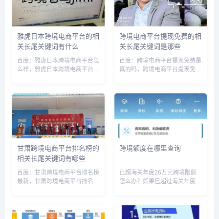
雅虎日本跨境电商平台的相
跨境电商平台提现免费的相
关长尾关键词有什么
关长尾关键词是那些
百度：雅虎日本跨境电商平台怎
百度：跨境电商平台提现免费是
么样，雅虎日本跨境电商平台官
真的吗，跨境电商平台提现免费
网，雅虎日本跨境电商平台是正
多久到账，跨境电商提现要交税
品吗，日本雅虎网购平台，雅虎
吗，跨境电商提现多久到账，跨
日本代购网站官网，日本雅虎海
境电商怎么提款，跨境电商账户
淘官网，雅虎日本官网上，雅虎
提现需要注意，跨境电商提现到
日本代理商，雅虎日本购物网
个人账号怎么做账，跨境电商额
站，日...
度怎...
甘肃跨境电商平台排名榜的
跨境额度在哪里查询
相关长尾关键词有哪些
百度：甘肃跨境电商平台排名榜
已超海关年度26万元跨境限额
最新，甘肃跨境电商平台排名榜
怎么办？如果已超过海关年度
单，甘肃跨境电商平台排名榜前
26万元跨境限额，您需要支付
十名，甘肃省跨境电商企业数
超出部分的税费。如果您没有申
量，甘肃省跨境电商交易报名，
报超额部分，可能会面临被罚款
甘肃电商货源，甘肃电商交易额
或者没收货物的风险。所以，建