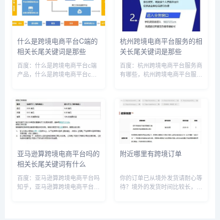
创新高，甘肃电商能发展起来
议在海外购物前了解海关进口税
吗，甘肃...
相关政...
什么是跨境电商平台C端的
杭州跨境电商平台服务的相
相关长尾关键词是那些
关长尾关键词是那些
百度：什么是跨境电商平台c端
百度：杭州跨境电商平台服务商
产品，什么是跨境电商平台c端
有哪些，杭州跨境电商平台服务
和b端，什么是跨境电商平台c端
中心，杭州跨境电商平台服务公
运营，跨境电商c端产品主要指
司，杭州跨境电商综合服务平
的什么，跨境电商c端b端是什么
台，杭州跨境电子商务平台，杭
意思，跨境电商c端出口，跨境c
州跨境电商公司最新动态，杭州
端和b端的区别，跨境C端选...
跨境电商公司，杭州跨境电商公
司名...
亚马逊算跨境电商平台吗的
附近哪里有跨境订单
相关长尾关键词有什么
百度：亚马逊算跨境电商平台吗
你的订单已从境外发货请耐心等
知乎，亚马逊算跨境电商平台吗
待？境外的发货时间比较长，过
为什么，亚马逊是境外平台吗，
海关需要清关需要等待。订单已
亚马逊是哪个跨境平台，亚马逊
从境外发货意思是客户买的商品
属于电商吗，亚马逊属于外贸
是在国外生产的，虽然客户是从