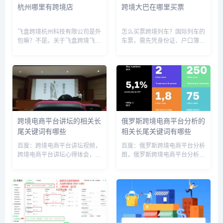
杭州哪里有跨境店
跨境大巴在哪里买票
飞盒跨境杭州科技有限公司是外
怎么买票跨境列车？国际列车的
包嘛？不是。关于飞盒跨境飞盒
车票，需先凭身份证、户口簿在
跨境（杭州）科技有限公司，成
当地公安局办证大厅申领护照，
立于2020年10月，总部位于杭
到大使馆申领办理相关国家签
州，核心团队成员来自连连支
证。通过12306查询国际列车信
付、执御、阿里、京东、
息，并在特定城市的中国国际旅
PingPong等大型互联网企业以
行社购买车票，网上平台和火车
及...
站...
跨境电商平台讲坛的相关长
俄罗斯跨境电商平台分析的
尾关键词有哪些
相关长尾关键词有哪些
百度：跨境电商平台讲坛视频，
百度：俄罗斯跨境电商平台分析
跨境电商平台讲坛心得体会，跨
图，俄罗斯跨境电商平台分析与
境电商平台讲坛官网，跨境电商
推广，俄罗斯的跨境电商平台，
宣讲会隆重举办，跨境电商平台
俄罗斯跨境电商市场分析，俄罗
分享会举行，跨境电商交流论
斯跨境电商ozon，俄罗斯跨境
坛，跨境电商讲课是真的吗，跨
电商的现状和前景，俄罗斯跨境
境电商讲师介绍，跨境电商论
电商品类有哪些，俄罗斯跨境电
坛，跨境...
商...