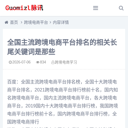
首页
跨境电商平台
内容详情
全国主流跨境电商平台排名的相关长
尾关键词是那些
2026-07-06
834
跨境电商学习
百度：全国主流跨境电商平台排名榜，全国十大跨境电
商平台排名，2021跨境电商平台排行榜前十名，国内知
名跨境电商平台，国内主流跨境电商平台，各大跨境电
商平台，2019国内十大跨境电商平台排行榜，我国跨境
电商平台排行榜前十名，国内跨境电商平台排行榜，全
国跨境电商排行