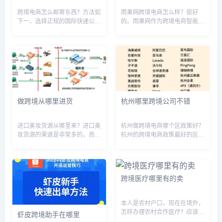
跨境电商怎么邮寄东西？方法如
雨果网跨境电商怎么样？挺好
下一、选择正规的国际快递公司
的。雨果网作为跨境电商智能服
选择正规的国际快递公司可以保
务平台，目前已有亚马逊 、
证快递的安全性和时效性。国际
ebay、alibaba、lazada、乐天
知名的快递公司有DHL、
等全球数十家跨境电商平台入
UPS、FedEx、TNT等，这些公
驻。并且在2022年蝉联东南...
司在全球范围内都有完善的快
递...
做跨境从哪里进货
杭州哪里跨境公司不错
进口美妆货源从哪里来？进口美
杭州做跨境电商哪个区政策好？
妆货源的渠道是非常多的，而主
杭州的跨境电商政策最好的区是
要有几个渠道，第一个就是正规
杭州市余杭区。余杭区位于杭州
的通过国家进口而来的，而这个
市核心商圈，拥有丰富的电商资
的价格是比较贵的因为它有关税
源和完善的物流网络，政府对跨
在里面。第二个就是在国内有生
境电商的支持力度也较大，给予
跨境医疗哪里有的卖
产厂商，然后国外品牌国内生
企业更多的政策扶持和优惠政
产，这...
策。此...
本人是农村户口，现在在境外，
怎样办理农村合作医疗？应该可
虾皮跨境助手在哪里
以找熟人或者家人拿你的户囗本