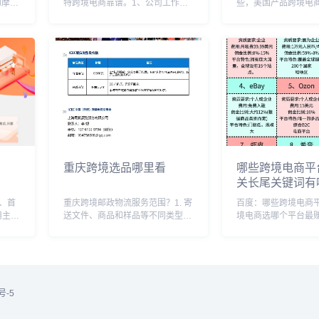
的摩天
特跨境电商靠谱。1、公司工作环
些，美国产品跨境电
北第一
境好。艾彼斯特跨境电商有独立的
美国产品跨境电商平
，是
办公室，每天有人打扫，有空调，
国主流跨境电商平台
建筑，
饮水机等基本设施，环境非常好。
商热卖品类，美国跨境
业跨境
2、福利待遇好。员工工资在
跨境电商美国站最火
3000-5500元，每...
跨境电商的热销产品..
重庆跨境选品哪里看
哪些跨境电商平
关长尾关键词有
、首
重庆跨境邮政物流服务范围？1. 寄
百度：哪些跨境电商
用主界
送文件、商品和样品等不同类型的
境电商选哪个平台最
着第
货物。2. 针对不同国家和地区的进
商好的平台，什么跨
、勾
出口业务，包括但不限于欧洲、北
好，跨境电商平台比
最后点
美、东南亚等地区。3. 提供定制化
境电商比较好，跨境
境集
的物流解决方案，满足不同客户的
台，跨境电商平台哪
需求。4...
择，跨境电商平台推荐，
号-5