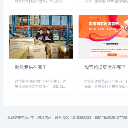
断外观专利是否近似，首先要根据
排名:1.金穗塔168m 金穗塔
造型不同区别对待。如家具、电器
高度“震惊”豫北，被誉为“豫
等三维立体造型的要以形为主，图
高”，它位于新乡市公村地块
案、色彩为辅;地毯、壁纸、花布
红旗国际商务中心区的核心
等要以图案为主，形状为辅;色彩
也是新乡新摩天高度。2.靖
的差异，一般不单独...
贸易大...
跨境专供在哪里
淘宝跨境集运在哪里
跨境移动硬盘为什么那么便宜？跨
拼多多跨境集运怎么取消？1
境移动硬盘之所以便宜，原因如下
先第一步就是打开拼多多应
1、身份，其身份是货商，店铺是
面，然后进入菜单选项2、接
交由平台来管理和销售的。因为是
二步就是点击跨境服务选项3
厂家提供商品售卖的，所以价相对
选需要的“跨境集运”功能，
是低廉的，走量胜。专营店，就是
击关闭，即可取消拼多多跨
店主要找产品提供，店...
运。仅参考...
脉讯跨境电商:
>学习跨境电商
联系 QQ：1815362333
冀ICP备2025107729