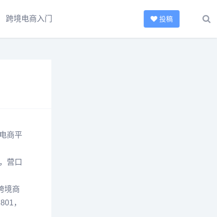
跨境电商入门
投稿
电商平
，营口
跨境商
801，