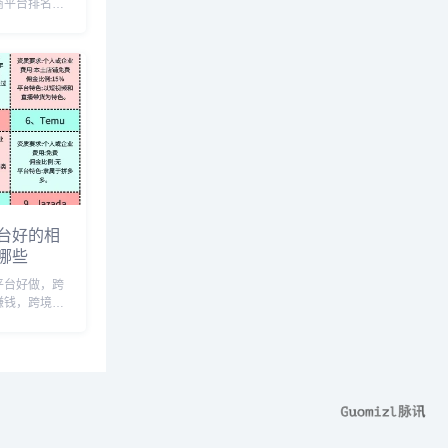
商平台排名，
台排行榜，美
，美国跨境电
电商TRO，
的产品，美国
.
台好的相
哪些
平台好做，跨
赚钱，跨境电
境电商平台
较好，哪些跨
电商那些平
个最值得选
跨境...