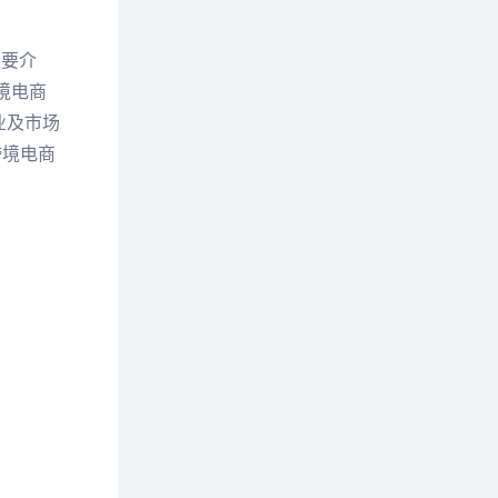
简要介
跨境电商
业及市场
跨境电商