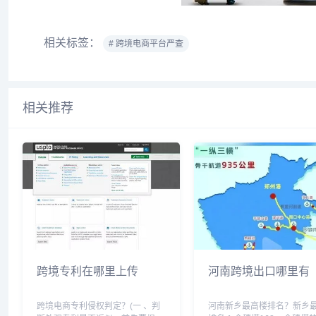
相关标签：
# 跨境电商平台严查
相关推荐
跨境专利在哪里上传
河南跨境出口哪里有
跨境电商专利侵权判定？(一 、判
河南新乡最高楼排名？新乡