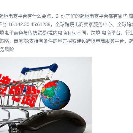
择跨境电商平台有什么要点，2. 你了解的跨境电商平台都有哪些 
0.142.30.45:61239，全球跨境电商卖家服务中心、全球
境电子商务与传统贸易/境内电商有何不同，跨境 电商平台、行
策略，商务部:支持有条件的地方探索建设跨境电商服务平台，
商业务风险