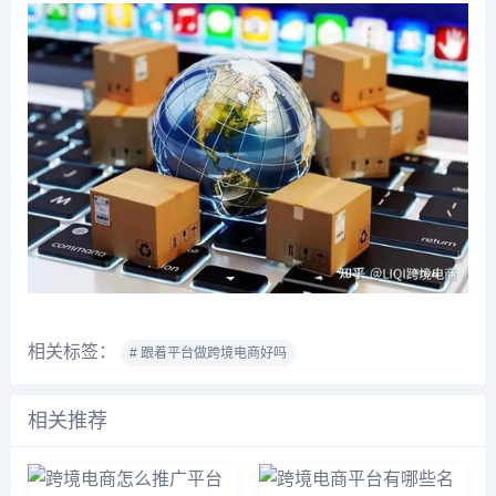
相关标签：
# 跟着平台做跨境电商好吗
相关推荐