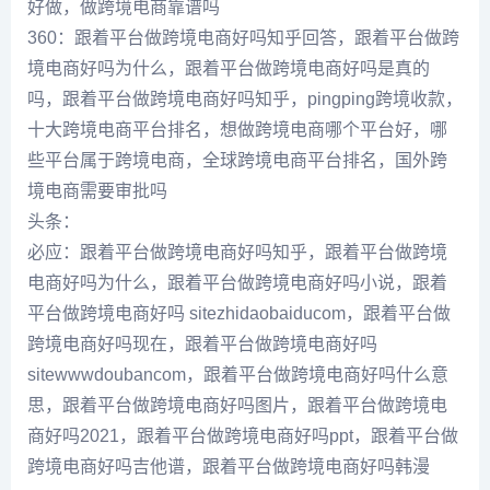
好做，做跨境电商靠谱吗
360：跟着平台做跨境电商好吗知乎回答，跟着平台做跨
境电商好吗为什么，跟着平台做跨境电商好吗是真的
吗，跟着平台做跨境电商好吗知乎，pingping跨境收款，
十大跨境电商平台排名，想做跨境电商哪个平台好，哪
些平台属于跨境电商，全球跨境电商平台排名，国外跨
境电商需要审批吗
头条：
必应：跟着平台做跨境电商好吗知乎，跟着平台做跨境
电商好吗为什么，跟着平台做跨境电商好吗小说，跟着
平台做跨境电商好吗 sitezhidaobaiducom，跟着平台做
跨境电商好吗现在，跟着平台做跨境电商好吗
sitewwwdoubancom，跟着平台做跨境电商好吗什么意
思，跟着平台做跨境电商好吗图片，跟着平台做跨境电
商好吗2021，跟着平台做跨境电商好吗ppt，跟着平台做
跨境电商好吗吉他谱，跟着平台做跨境电商好吗韩漫