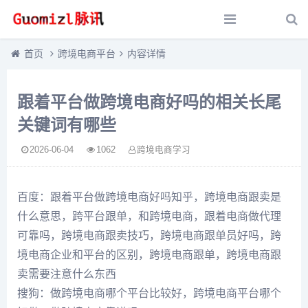
首页
跨境电商平台
内容详情
跟着平台做跨境电商好吗的相关长尾
关键词有哪些
2026-06-04
1062
跨境电商学习
百度：跟着平台做跨境电商好吗知乎，跨境电商跟卖是
什么意思，跨平台跟单，和跨境电商，跟着电商做代理
可靠吗，跨境电商跟卖技巧，跨境电商跟单员好吗，跨
境电商企业和平台的区别，跨境电商跟单，跨境电商跟
卖需要注意什么东西
搜狗：做跨境电商哪个平台比较好，跨境电商平台哪个