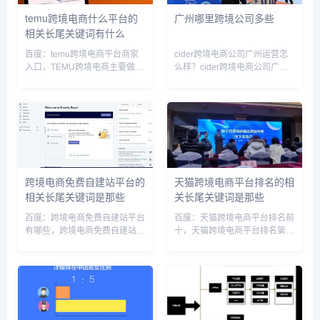
temu跨境电商什么平台的
广州哪里跨境公司多些
相关长尾关键词有什么
百度：temu跨境电商平台商家
cider跨境电商公司广州运营怎
入口，TEMU跨境电商主要做哪
么样？cider跨境电商公司广州
个平台，Temu跨境电商平台值
运营很不错啊。Cider是一家面
不值得做，Temu跨境电商官
向Z世代的跨境电商，产品以低
网，Temu跨境电商是合规的
价、流行的时尚女装为主。
吗，temu跨境平台网址，temu
Cider目前在全球各社交媒体上
跨境电商平台介绍，T...
已积累了十亿次曝光，...
跨境电商免费自建站平台的
天猫跨境电商平台排名的相
相关长尾关键词是那些
关长尾关键词是那些
百度：跨境电商免费自建站平台
百度：天猫跨境电商平台排名前
有哪些，跨境电商免费自建站平
十，天猫跨境电商平台排名第
台是什么，跨境电商自建站平台
一，天猫跨境电商平台排名榜，
开源方案，跨境电商自建站平台
天猫国际跨境电商，天猫国际跨
运营的核心是什么，免费的跨境
境产品，天猫淘宝跨境电商怎么
自建站，自建跨境商城，跨境自
样可靠吗，天猫有多少跨境美妆
建站工具Shopify，跨境网站...
SPU，ca722航班回国经过，
于...