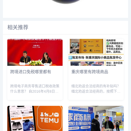
相关推荐
跨境进口免税哪里都有
重庆哪里有跨境商品
跨境电子商务零售进口税收政策
缅北劝返合法经商的有补贴吗？
什么意思？ 自2016年4月8日
缅北劝返合法经商的，按照下列
起，我国将实施跨境电子商务零
标准对规劝人给予一次性奖励
售（企业对消费者，即B2C）进
（市反诈骗联席办已经登记拟回
口税收政策，并同步调整行邮税
国的人员除外）：1. 凡6 月10
政策。 政策将对跨境电子商务
日前规劝漳平籍滞留缅北人员成
零售进口商品按照货物...
功回国的，每规劝一人奖励规...