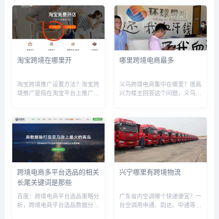
淘宝跨境在哪里开
哪里跨境电商最多
淘宝跨境推广设置方法？淘宝跨
义乌跨境电商集中在哪里？很高
境推广是指在淘宝平台上推广海
兴为楼主回答这个问题，义乌做
外商品或服务，以吸引海外消费
跨境电商的有很多，但是具体做
者购买。以下是一些设置方法：
亚马逊的我就不太清楚，关于做
1. 注册淘宝海外账号：如果您没
跨境电商的地方有以下几点：稠
有淘宝海外账号，需要先注册一
江跨境电商创业园（有20多家
个。在淘宝海外平台...
企业）、青岩刘（全国电商第一
村不...
跨境电商多平台选品的相关
兴宁哪里有跨境物流
长尾关键词是那些
百度：跨境电商平台选品策略分
广东省内空调哪个快递便宜？一
析，跨境电商平台选品数据分析
台空调用申通、韵达、中通等快
工具，跨境电商平台选品的原则
递单位收费55-65元钱。。。如