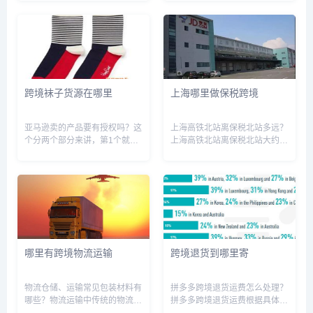
是什么，跨境电商平台选品技巧
果采用申通、韵达、中通等快递
分析，跨境电商选品平台有哪
单位在国内大部份地区快递收
些，跨境电商选品方法新手必
费：首重12元/公斤；续重5元/
看，跨境电商选品网站及平台，
公斤。一般空调加上包装有1...
跨境电商...
跨境袜子货源在哪里
上海哪里做保税跨境
亚马逊卖的产品要有授权吗？这
上海高铁北站离保税北站多远？
个分两个部分来讲，第1个就是
上海高铁北站离保税北站大约
有品牌的，再一个就是没有品牌
21公里。具体路线如下：上海
的。如果说没有品牌没有。品牌
火车站(北广场 到外高桥保税区
备案。是谁都可以卖的，不需要
北站最佳路线：从上海火车站
授权。如果品牌在当地有品牌备
(北广场 到外高桥保税区北站大
案，那你就不可以卖，只有自己
概路程20.72公里，全程约需4...
一个...
哪里有跨境物流运输
跨境退货到哪里寄
物流仓储、运输常见包装材料有
拼多多跨境退货运费怎么处理？
哪些？物流运输中传统的物流包
拼多多跨境退货运费根据具体情