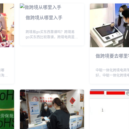
做跨境从哪里入手
跨境易go买东西靠谱吗？跨境易
go买东西比较靠谱，跨境电商是真
的，也是可以做的，现在电商行业
整体发展的非常好，在世界都是领
先地位，但是这仅限于国内。在国
做跨境要去哪里
际上我们国家的电商做得也还不
错，但是还是有很高的...
有哪
中聪一体化跨境电商
有淘宝
好，中聪一体化跨境
淘宝国
容包括但不限于以下几
线购物
跨境电商市场分析：
于广
电商市场的发展趋势
市场的
力，研究各国跨境电
规，分析市场竞争格局和