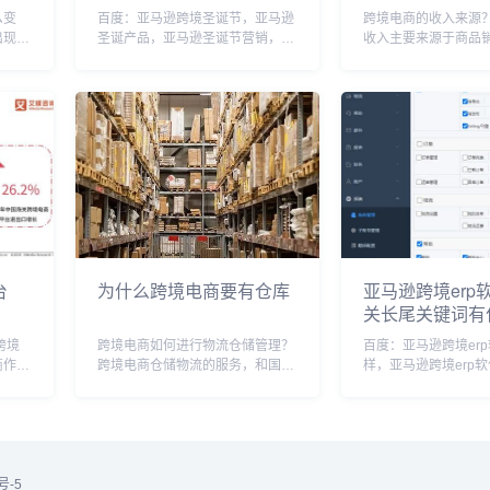
么变
百度：亚马逊跨境圣诞节，亚马逊
跨境电商的收入来源
出现了
圣诞产品，亚马逊圣诞节营销，亚
收入主要来源于商品
府的规
马逊圣诞节卖什么东西，亚马逊圣
和广告收入。首先，
间，所
诞持续多久，亚马逊圣诞节打折
在线平台销售商品，
客需要
吗，亚马逊圣诞节单量怎么样，亚
和直邮模式，从中获
。同
马逊圣诞倒计时，亚马逊圣诞节购
其次，跨境电商还通
物高峰期，亚马逊圣诞礼...
取服务费，如物流、支.
台
为什么跨境电商要有仓库
亚马逊跨境erp
关长尾关键词有
跨境
跨境电商如何进行物流仓储管理？
百度：亚马逊跨境er
商作为
跨境电商仓储物流的服务，和国内
样，亚马逊跨境erp
劲，根
仓储不同的有3个环节。1、系统，
亚马逊跨境erp软件
国跨
需要与当地的电子口岸对接2、报
erp跨境电商铺货系
，预计
关报检，仓库需要有保税仓资质，
ERP，亚马逊跨境电
..
且有海关和国检的检疫口（因此仓
装，亚马逊ERP管理
库需要留两间房给到...
erp系统有...
号-5