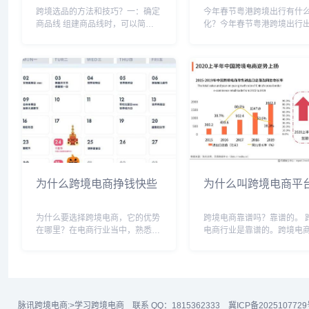
跨境选品的方法和技巧？一：确定
今年春节粤港跨境出行有什
商品线 组建商品线时，可以简单
化？今年春节粤港跨境出行
参考这样一个比例，规划20%的引
一些变化。根据香港特区政
流商品，规划20%高利润商品，也
定，2月21日至4月20日期
就是核心商品，其他是常态商品
有从中国内地前往香港的旅
(补充性SKU ，互相配合。 1 引流
提前14天到达地区才能入境
款：是...
时，需要向香港边境...
为什么跨境电商挣钱快些
为什么叫跨境电商平
为什么要选择跨境电商，它的优势
跨境电商靠谱吗？靠谱的。 
在哪里？在电商行业当中，熟悉亚
电商行业是靠谱的。跨境电
马逊规则的人都知道，亚马逊平台
这几年的风口，增长势头强
的规则不同于国内电商平台的规
据数据显示，2021上半年中
则，亚马逊平台是重视商品，轻店
境电商市场规模6.05万亿元
铺的特征。国内电商是重视销量、
2021年市场规模将达14.6万亿.
店铺等级及评价等。相对...
脉讯跨境电商:
>学习跨境电商
联系 QQ：1815362333
冀ICP备2025107729