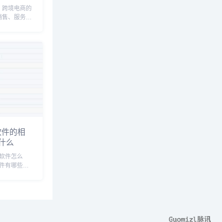
？跨境电商的
销售、服务费
跨境电商通过
包括跨境代购
取销售利润。
过提供服务收
..
软件的相
什么
p软件怎么
软件有哪些，
下载，亚马逊
统，亚马逊
商平台下载安
系统，亚马逊