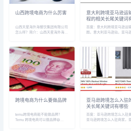
山西跨境电商为什么厉害
意大利跨境亚马逊运
程的相关长尾关键词
些
山西天星海外海餐饮集团有限公司
百度：意大利跨境亚马逊运
怎么样？简介：山西天星海外海餐
图，意大利亚马逊站，亚马逊
饮集团有限公司于2009年6月17日
意大利物流，意大利亚马逊
在太原市工商行政管理局登记成
址，2024意大利亚马逊，意
立。法定代表人丁家生，公司经营
亚马逊开店，亚马逊意大利
范围包括以自有资金对企业项目进
税，亚马逊意大利包装法号
行投资及咨询管理...
利发货到国内要多...
跨境电商为什么要做品牌
亚马逊跨境怎么入驻
关长尾关键词有哪些
temu跨境电商能不能做品牌？
百度：亚马逊跨境怎么入驻
Temu 跨境电商可以做品牌😄
亚马逊跨境怎么入驻商家，
Temu 是一个新兴的跨境电商平
跨境怎么入驻的，亚马逊跨
台，为卖家提供了建立和发展品牌
开店，亚马逊跨境电商平台