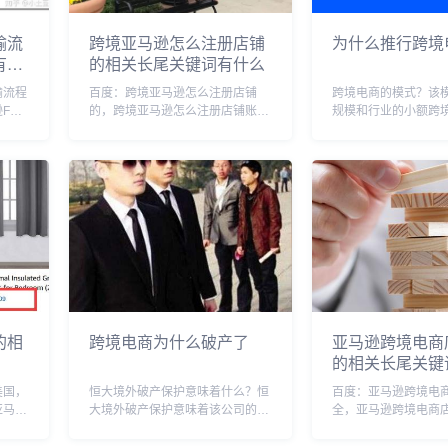
输流
跨境亚马逊怎么注册店铺
为什么推行跨境
有哪
的相关长尾关键词有什么
输流程
百度：跨境亚马逊怎么注册店铺
跨境电商的模式？该
FBA
的，跨境亚马逊怎么注册店铺账
规模和行业的小额跨
官网网
号，跨境亚马逊怎么注册店铺流
供解决方案，而第三
大利
程，跨境亚马逊开店怎么开，亚马
身不直接或间接参与
站增值
逊跨境电商注册流程，亚马逊跨境
的买卖过程，帮助企
，意大
电商平台怎么开店，亚马逊跨境电
商务跨境销售的发展
商的申请流程，亚马逊跨境入...
模式为服务费。简述O..
的相
跨境电商为什么破产了
亚马逊跨境电商
的相关长尾关键
美国，
恒大境外破产保护意味着什么？恒
百度：亚马逊跨境电
亚马逊
大境外破产保护意味着该公司的境
全，亚马逊跨境电商
境怎么
外债权人可以在恒大的境外破产程
取，亚马逊跨境电商
怎么开
序中获得债权保护，而不受中国法
听的亚马逊店铺名称