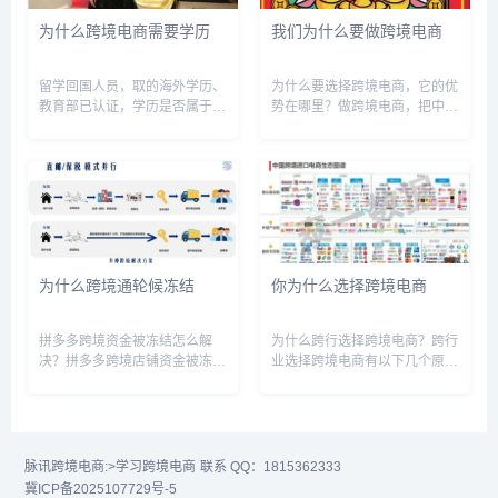
为什么跨境电商需要学历
我们为什么要做跨境电商
留学回国人员，取的海外学历、
为什么要选择跨境电商，它的优
教育部已认证，学历是否属于全
势在哪里？做跨境电商，把中国
日制普通高等院校学历类别。谢
的产品销往世界！1、首先可以
谢？除了中国和越南硕士有毕业
赚美元。人民币贬值导致更多的
证一说，国外院校只有学位证没
人去赚美元。2、利用国内产品
有毕业证的，教育部颁发的学位
品类丰富和价格优势，抢占海外
学历认证书就是教育部适应中国
市场。做跨境电商，利用中国产
国情...
品价...
为什么跨境通轮候冻结
你为什么选择跨境电商
拼多多跨境资金被冻结怎么解
为什么跨行选择跨境电商？跨行
决？拼多多跨境店铺资金被冻
业选择跨境电商有以下几个原
结，通常是因为平台检测到某些
因：1.市场潜力巨大：随着全球
订单存在异常，可能涉及虚假交
化的发展，跨境电商市场潜力巨
易或违规操作。解决这类问题，
大。跨境电商可以使企业面向全
您可以参考以下步骤：1. **检查
球市场，可接触到更广阔的消费
订单情况**：登录拼多多跨境
者群体，提高销售额和利润。2.
脉讯跨境电商:
>学习跨境电商
联系 QQ：1815362333
平...
低...
冀ICP备2025107729号-5