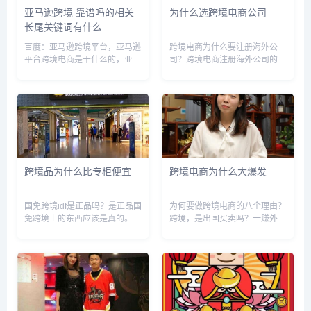
亚马逊跨境 靠谱吗的相关
为什么选跨境电商公司
长尾关键词有什么
百度：亚马逊跨境平台，亚马逊
跨境电商为什么要注册海外公
平台跨境电商是干什么的，亚马
司？跨境电商注册海外公司的原
逊跨境电商真的挣钱吗，亚马逊
因:1.包装产品,打造许多国内企
跨境电商是什么意思，亚马逊跨
业选择在美国、新加坡等国家设
境容易过关吗，亚马逊平台跨境
立公司,或者在当地国家注册商
合规吗，亚马逊跨境货源，亚马
标,包装产品打造,并提高产品的
逊跨境电商入门完整教程，亚马
附加值,同时有助于提高企业的...
逊跨...
跨境品为什么比专柜便宜
跨境电商为什么大爆发
国免跨境idf是正品吗？是正品国
为何要做跨境电商的八个理由？
免跨境上的东西应该是真的。首
跨境，是出国买卖吗？一赚外国
先根本就不存在自营跨境免税店
人的钱，二宣扬中国制造，三作
这种说法。跨境电商是跨境电
自主个性品牌，四体现自己价值
商，免税店是免税店。京东这个
意义，五会体会自己所降临的国
就是一家跨境电商，和免税店是
家是多么优秀，六努力创造美好
没有任何关系的其次，既然是京
生活，七丰富自己，身体心理双
东...
重愉...