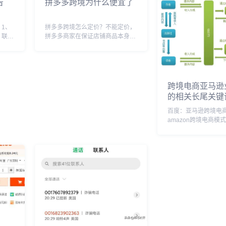
告
拼多多跨境为什么便宜了
(Paper...
1、
拼多多跨境怎么定价？不能定价，
，联系
拼多多商家在保证店铺商品本身的
一是若
质量之外，还应该制定一个优于竞
可以向
争对手的价格。所以在新品上市之
侵犯的
前，商家最好去了解清楚同行的情
以便进
况，市面上同类产品的价格是如何
制定的。 最好是列...
跨境电商亚马逊
的相关长尾关键
百度：亚马逊跨境电
amazon跨境电商模
亚马逊运营步骤，亚
电商是干什么的，跨
创业，亚马逊跨境电
亚马逊跨境电商职责，
境电商，了解亚马...