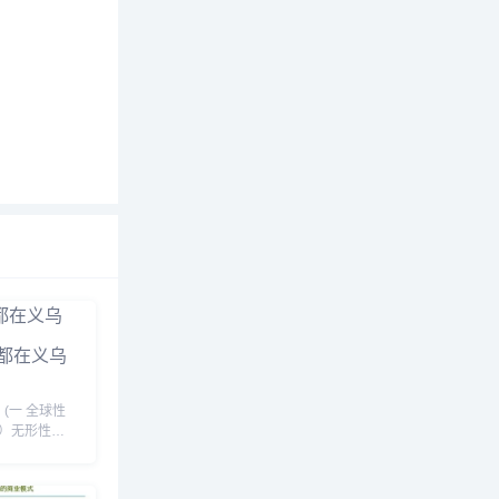
都在义乌
(一 全球性
（二）无形性
时性
五 无纸化