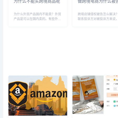
为什么不能买跨境商品呢
做跨境电商为什么被
为什么外贸产品国内不能卖？外贸
跨境店铺侵权被告怎么解决？
产品是可以在国内卖的。有些外贸
联系投诉方对被投诉方来说
产品不在国内卖，是为了优先保证
投诉方的目的主要有两个：
外贸订单的按期完成，否则将承担
投诉属于版权或商标侵权，
违约责任。一旦外贸任务完成，剩
对方询问，以了解其认为受
余的外贸产品即可在国内销售，市
版权或商标注册证书号码，
场上常见的出口转内销...
行下一步对策分析。第...