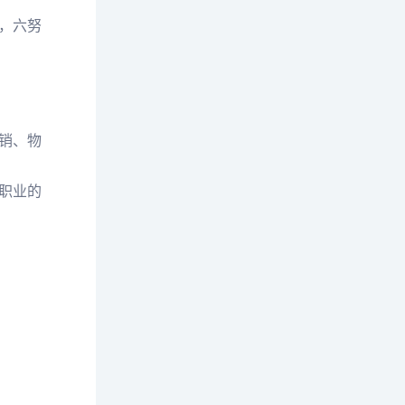
，六努
销、物
职业的