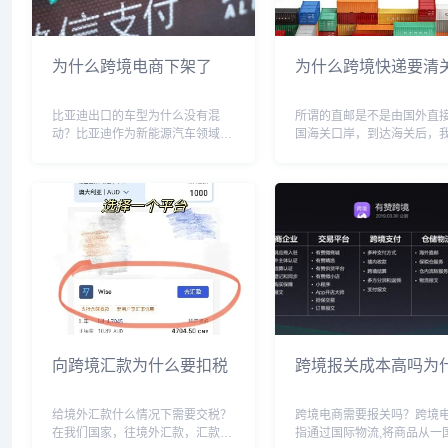
为什么跨境电商下架了
为什么跨境快递要清
比亚迪出口的车型为什么没有混
所谓的直邮是不是由国外直
动？比亚迪作为新能源汽车领域的
国海关口岸，到达海关后，
领军企业，自主研发并生产了多款
否要第三方快递送到家？这
混合动力和电动汽车。但是比亚迪
一定的。因为有些卖家的产
出口的车型没有混动，这是因为出
的国外直邮，其实产品已经
口到欧洲和美国等市场的车型需要
的保税区了，这样的产品就
符合当地的排放标准和法...
清关；还有一些是在：...
向跨境汇款为什么要扣税
跨境报关成本高吗为
给境外汇款什么情况下需要交税？
跨境电商需要报关吗？跨境
在我们国家，往境外汇款，汇款本
指通过国际物流,将商品从一