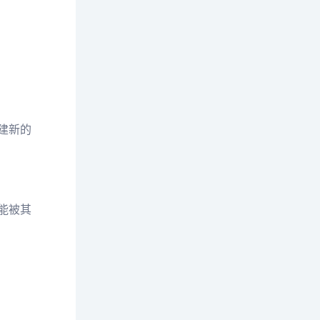
建新的
能被其