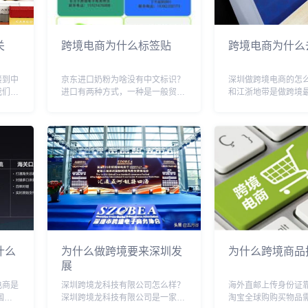
关
跨境电商为什么标签贴
跨境电商为什么
接到中
京东进口奶粉为啥没有中文标识？
深圳做跨境电商的怎
我们是
进口有两种方式，一种是一般贸
和江浙地带是做跨境
个是不
易，一种是跨境电商。这两种方法
区，也是最先入行的
品是打
都属于合法，跨境的方式是不需要
派卖家群里的很多经
在国内
加贴中文标签，但是产品只能在线
家，基本上都是这两
不需要
上销售 京东进口奶粉没有中文标
展都很不错，如果是
识，应该就是上诉的跨境...
的新手，大多会更看重.
什么
为什么做跨境要来深圳发
为什么跨境商品
展
电商是
深圳跨境龙科技有限公司怎么样？
海外直邮上传身份证
国转
深圳跨境龙科技有限公司是一家专
淘宝全球购购买物品