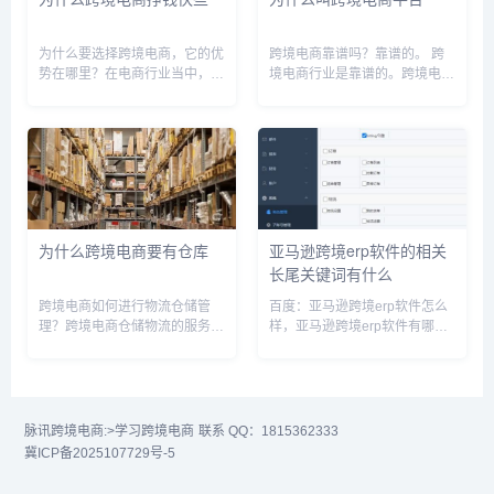
为什么要选择跨境电商，它的优
跨境电商靠谱吗？靠谱的。 跨
势在哪里？在电商行业当中，熟
境电商行业是靠谱的。跨境电商
悉亚马逊规则的人都知道，亚马
作为这几年的风口，增长势头强
逊平台的规则不同于国内电商平
劲，根据数据显示，2021上半
台的规则，亚马逊平台是重视商
年中国跨境电商市场规模6.05万
品，轻店铺的特征。国内电商是
亿元，预计2021年市场规模将
重视销量、店铺等级及评价等。
达14.6万亿...
相对...
为什么跨境电商要有仓库
亚马逊跨境erp软件的相关
长尾关键词有什么
跨境电商如何进行物流仓储管
百度：亚马逊跨境erp软件怎么
理？跨境电商仓储物流的服务，
样，亚马逊跨境erp软件有哪
和国内仓储不同的有3个环节。
些，亚马逊跨境erp软件下载，
1、系统，需要与当地的电子口
亚马逊erp跨境电商铺货系统，
岸对接2、报关报检，仓库需要
亚马逊ERP，亚马逊跨境电商平
有保税仓资质，且有海关和国检
台下载安装，亚马逊ERP管理系
的检疫口（因此仓库需要留两间
统，亚马逊erp系统有...
脉讯跨境电商:
>学习跨境电商
联系 QQ：1815362333
房给到...
冀ICP备2025107729号-5