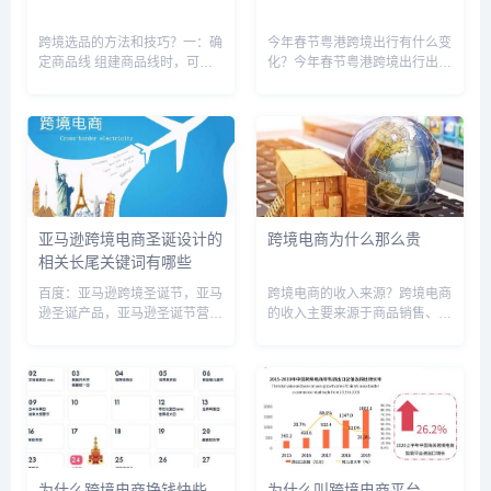
跨境选品的方法和技巧？一：确
今年春节粤港跨境出行有什么变
定商品线 组建商品线时，可以
化？今年春节粤港跨境出行出现
简单参考这样一个比例，规划
了一些变化。根据香港特区政府
20%的引流商品，规划20%高
的规定，2月21日至4月20日期
利润商品，也就是核心商品，其
间，所有从中国内地前往香港的
他是常态商品(补充性SKU ，互
旅客需要提前14天到达地区才
相配合。 1 引流款：是...
能入境。同时，需要向香港边
境...
亚马逊跨境电商圣诞设计的
跨境电商为什么那么贵
相关长尾关键词有哪些
百度：亚马逊跨境圣诞节，亚马
跨境电商的收入来源？跨境电商
逊圣诞产品，亚马逊圣诞节营
的收入主要来源于商品销售、服
销，亚马逊圣诞节卖什么东西，
务费和广告收入。首先，跨境电
亚马逊圣诞持续多久，亚马逊圣
商通过在线平台销售商品，包括
诞节打折吗，亚马逊圣诞节单量
跨境代购和直邮模式，从中获取
怎么样，亚马逊圣诞倒计时，亚
销售利润。其次，跨境电商还通
马逊圣诞节购物高峰期，亚马逊
过提供服务收取服务费，如物
圣诞礼...
流、支...
为什么跨境电商挣钱快些
为什么叫跨境电商平台