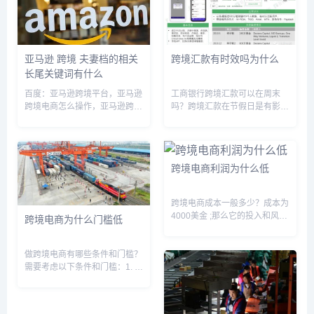
亚马逊 跨境 夫妻档的相关
跨境汇款有时效吗为什么
长尾关键词有什么
百度：亚马逊跨境平台，亚马逊
工商银行跨境汇款可以在周末
跨境电商怎么操作，亚马逊跨境
吗？跨境汇款在节假日是有影响
货源，亚马逊跨境电商
的。在线银行转帐的时间可能会
setllment，亚马逊跨境电商入门
比平常更慢。跨境汇款到账时间
完整教程，亚马逊平台跨境合规
受国外银行办理时间影响，实际
吗，亚马逊跨境怎么开店，亚马
到账的时间需要与收款人或收款
跨境电商利润为什么低
逊跨境电商是什么意思，亚马逊
银行核实到账情况。双休及法定
跨...
假期期...
跨境电商成本一般多少？成本为
4000美金 ;那么它的投入和风险
跨境电商为什么门槛低
是怎样的?自发货到主流欧美国
家,采用中邮小包和国际EUB,平
均15天左右妥投,一般平台是在
做跨境电商有哪些条件和门槛？
订单妥投后的15天后,给你打款
需要考虑以下条件和门槛：1. 合
一次,你需要准备的...
规和法律要求：不同国家和地区
都有不同的法律和规定，跨境电
商需要遵循相关的合规要求。例