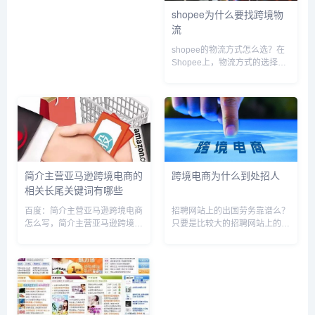
如，商品的安全认证、关税和税
shopee为什么要找跨境物
收规定、消费者权益保护等。
流
2...
shopee的物流方式怎么选？在
Shopee上，物流方式的选择取
决于卖家的设置和买家的需求。
通常，买家可以在下单时选择不
同的物流方式，如快递、平邮或
自提等。选择物流方式时，可以
根据自己的需求考虑速度、...
简介主营亚马逊跨境电商的
跨境电商为什么到处招人
相关长尾关键词有哪些
百度：简介主营亚马逊跨境电商
招聘网站上的出国劳务靠谱么？
怎么写，简介主营亚马逊跨境电
只要是比较大的招聘网站上的出
商业务，简介主营亚马逊跨境电
国劳务信息肯定都是真的，只不
商产品，亚马逊跨境电商公司，
过有些事劳务中介发的招聘信
亚马逊跨境电商公司主营业务怎
息，最终需要你找中介办理，需
么写，亚马逊跨境电商老板叫什
要交不少的中介费，这种情况比
么名字，亚马逊官网跨境电商公
较多的是在智联招聘或前程无忧
司招...
58...