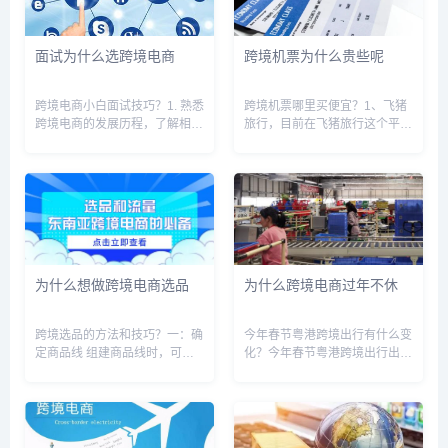
边找...
的跨境...
面试为什么选跨境电商
跨境机票为什么贵些呢
跨境电商小白面试技巧？1. 熟悉
跨境机票哪里买便宜？1、飞猪
跨境电商的发展历程，了解相关
旅行，目前在飞猪旅行这个平台
政策和规定；2. 掌握跨境电商的
上，可以买到很多航班的国内外
运营方式和市场特点；3. 具备基
飞机票，而且价格都是全透明化
本的市场分析能力和营销策划技
的。另外在飞猪旅行上还会不定
巧；4. 熟悉相关的物流和支付方
期推出各种特价的飞机票，甚至
式，了解海外仓、...
有些飞机票价格直接低到两折。
如果...
为什么想做跨境电商选品
为什么跨境电商过年不休
跨境选品的方法和技巧？一：确
今年春节粤港跨境出行有什么变
定商品线 组建商品线时，可以
化？今年春节粤港跨境出行出现
简单参考这样一个比例，规划
了一些变化。根据香港特区政府
20%的引流商品，规划20%高
的规定，2月21日至4月20日期
利润商品，也就是核心商品，其
间，所有从中国内地前往香港的
他是常态商品(补充性SKU ，互
旅客需要提前14天到达地区才
相配合。 1 引流款：是...
能入境。同时，需要向香港边