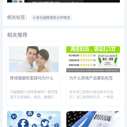
相关标签：
# 亚马逊跨境卖大件物流
相关推荐
跨境婚姻有套路吗为什么
为什么跨境产品要贴标签
中越婚姻介绍所靠谱吗？我觉得
京东进口奶粉为啥没有中文标
是不太靠谱的，首先，婚姻介绍
识？进口有两种方式，一种是一
所他的资料你不能确保，都是真
般贸易，一种是跨境电商。这两
的，而且有一些人在上面骗婚，
种方法都属于合法，跨境的方式
防不胜防，所以如果想找对象，
是不需要加贴中文标签，但是产
最好还是找熟悉的人介绍，至少
品只能在线上销售 京东进口奶
熟人应该不会太坑你，自己在身
粉没有中文标识，应该就是上诉