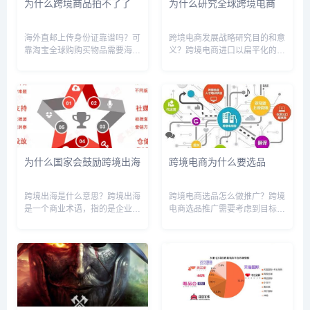
为什么跨境商品拍不了了
为什么研究全球跨境电商
海外直邮上传身份证靠谱吗？可
跨境电商发展战略研究目的和意
靠淘宝全球购购买物品需要海外
义？跨境电商进口以扁平化的线
直邮必须要上传身份证照，因为
上交易模式减少了多个中间环
要卖家要报关，就需要买家提供
节，使得海外产品的价格下降。
身份证信息才能报关。 现在大
通过大量引入质量品质较好、丰
部分海外直邮网站或者是保税区
富的海外商品，我国用海外产品
的商品都要扫描件才可以发货，
培育国内市场，以消费升级引领
所以...
产业加...
为什么国家会鼓励跨境出海
跨境电商为什么要选品
跨境出海是什么意思？跨境出海
跨境电商选品怎么做推广？跨境
是一个商业术语，指的是企业或
电商选品推广需要考虑到目标市
个人通过拓展业务、进入新市场
场的文化、需求和消费习惯，结
或开展国际贸易等方式，跨越国
合商品的特点进行定位和宣传。
家边界，进入其他国家或地区进
可以通过社交媒体、搜索引擎、
行商业活动。它通常涉及到跨越
电商平台等多种渠道进行推广，
国家间的贸易壁垒、关税、法律
同时注意优化商品页面、提高客
法规...
户体...