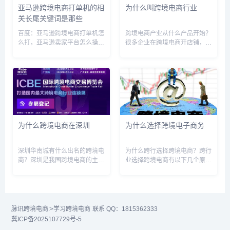
亚马逊跨境电商打单机的相
为什么叫跨境电商行业
关长尾关键词是那些
百度：亚马逊跨境电商打单机怎
跨境电商产业从什么产品开始？
么打，亚马逊卖家平台怎么操作
很多企业在跨境电商开店铺，是
连接打单机，亚马逊跨境电商用
从服装鞋帽开始，销售的产品更
什么软件，亚马逊跨境电商接单
多是重量较轻，体积较小的产
是属什么工作，亚马逊跨境电商
品，十年后的今天，特别是从去
如何挂单，亚马逊跨境电商入门
年疫情开始，表现很明显的是产
完整教程，亚马逊跨境电商真的
品为王。从国内的供应链来看，
挣钱...
企业在...
为什么跨境电商在深圳
为什么选择跨境电子商务
深圳华南城有什么出名的跨境电
为什么跨行选择跨境电商？跨行
商？深圳是我国跨境电商的主要
业选择跨境电商有以下几个原
聚集地之一，影响力大有以下几
因：1.市场潜力巨大：随着全球
个（排名不分先后）：兰亭集势
化的发展，跨境电商市场潜力巨
（福田）、环球易购（南山）、
大。跨境电商可以使企业面向全
傲基、赛维网络、有棵树、通拓
球市场，可接触到更广阔的消费
（以上4家均在华南城，被称为
者群体，提高销售额和利润。2.
脉讯跨境电商:
>学习跨境电商
联系 QQ：1815362333
华南...
低...
冀ICP备2025107729号-5