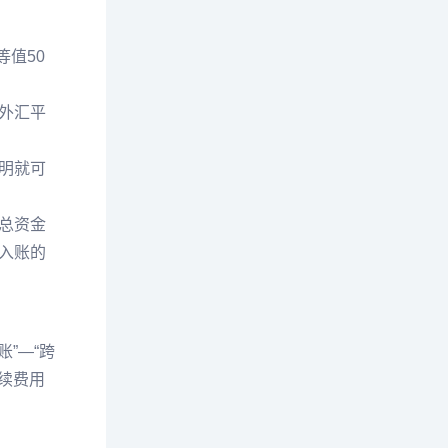
值50
外汇平
明就可
总资金
入账的
”—“跨
续费用