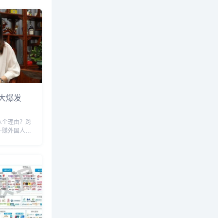
大爆发
八个理由？跨
一赚外国人的
，三作自主个
价值意义，五
国家是多么优
生活，七丰富
..