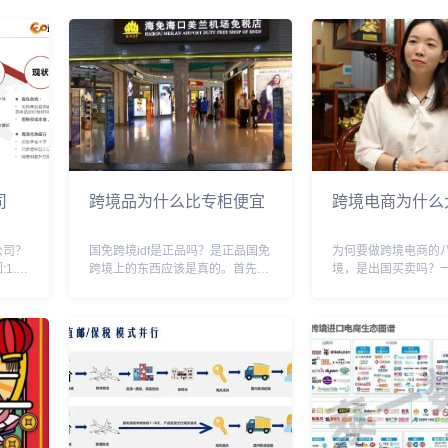
司
跨境品为什么比专柜便宜
跨境电商为什么
公司？
国免跨境idf是正品吗？是正品国免
为何要做跨境电商的
1.包
跨境上的东西应该是真的。首先根
境，是出国买卖吗？
择在
本就不存在自营跨境免税店这种说
钱，二宣扬中国制造
,或
法。跨境电商是跨境电商，免税店
性品牌，四体现自己
产品
是免税店。京东这个就是一家跨境
会体会自己所降临的
时有
电商，和免税店是没有任何关系的
秀，六努力创造美好
其次，既然是京东...
自己，身体心理双重愉.