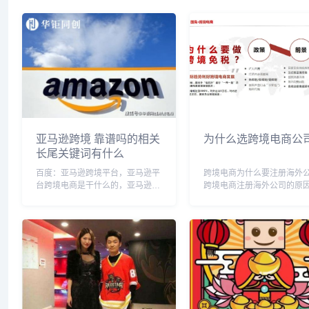
亚马逊跨境 靠谱吗的相关
为什么选跨境电商公
长尾关键词有什么
百度：亚马逊跨境平台，亚马逊平
跨境电商为什么要注册海外
台跨境电商是干什么的，亚马逊跨
跨境电商注册海外公司的原因:
境电商真的挣钱吗，亚马逊跨境电
装产品,打造许多国内企业选
商是什么意思，亚马逊跨境容易过
美国、新加坡等国家设立公司
关吗，亚马逊平台跨境合规吗，亚
者在当地国家注册商标,包装
马逊跨境货源，亚马逊跨境电商入
打造,并提高产品的附加值,同
门完整教程，亚马逊跨...
助于提高企业的...