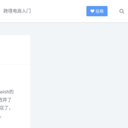
跨境电商入门
投稿
ish的
放弃了
店了，
。