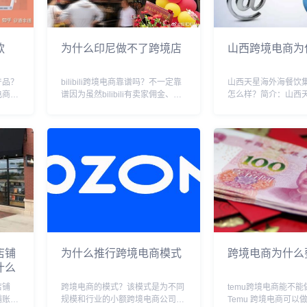
款
为什么印尼做不了跨境店
山西跨境电商为
产品？
bilibili跨境电商靠谱吗？不一定靠
山西天星海外海餐饮
电商平
谱因为虽然bilibili有卖家佣金、交
怎么样？简介：山西
不应求
易保护等多种保障措施，但是与传
饮集团有限公司于200
独特的
统的跨境电商平台相比，bilibili的
在太原市工商行政管
质、实
跨境电商虽然也面向全球用户，但
立。法定代表人丁家
吸引大
是其平台对于海外卖家...
范围包括以自有资金
行投资及咨询管理...
店铺
为什么推行跨境电商模式
跨境电商为什么
什么
店铺
跨境电商的模式？该模式是为不同
temu跨境电商能不
铺账
规模和行业的小额跨境电商公司提
Temu 跨境电商可以做