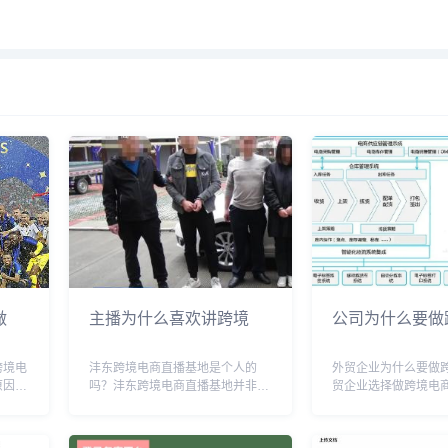
做
主播为什么喜欢讲跨境
公司为什么要做
跨境电
沣东跨境电商直播基地是个人的
外贸企业为什么要做
原因可
吗？沣东跨境电商直播基地并非个
贸企业选择做跨境电
相对较
人所拥有，它是经过政府相关机构
原因：1. **市场拓展
电商不
审批并投资建设的公共平台。该基
可以帮助外贸企业打
司可以
地旨在扶持和促进跨境电商业务的
将产品销售到全球各