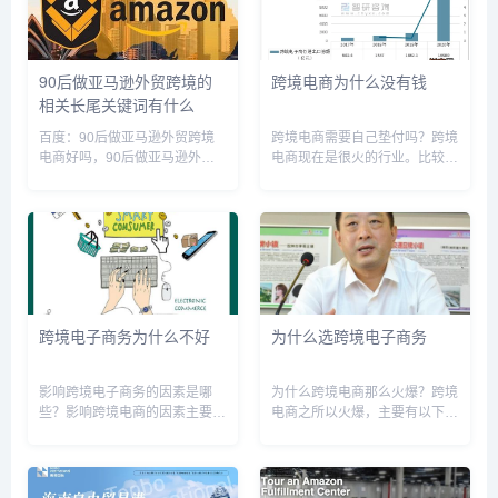
90后做亚马逊外贸跨境的
跨境电商为什么没有钱
相关长尾关键词有什么
百度：90后做亚马逊外贸跨境
跨境电商需要自己垫付吗？跨境
电商好吗，90后做亚马逊外贸
电商现在是很火的行业。比较挣
跨境怎么样，90后做亚马逊外
钱的一个行业。当然了，投资也
贸跨境销售，干亚马逊跨境电商
是比较大的。因为发货周期比较
怎么样，做亚马逊跨境电商赚钱
长，一般在一个月左右。所以这
吗，在跨境电商公司做亚马逊销
个前期的话肯定是要进行垫付
售前景如何，亚马逊外贸好做
的。等客户签收了。还有需要一
吗，亚...
点时间...
跨境电子商务为什么不好
为什么选跨境电子商务
影响跨境电子商务的因素是哪
为什么跨境电商那么火爆？跨境
些？影响跨境电商的因素主要支
电商之所以火爆，主要有以下几
付和物流两个方面。 1、支付 在
个原因：1. **全球市场：** 跨境
跨境电商中，支付环节是很重要
电商让消费者可以轻松地购买来
的一点，但是目前没有一家企业
自全球各地的商品，拓展了购物
可以打造一个全球通用的支付体
选择的范围，满足了消费者对多