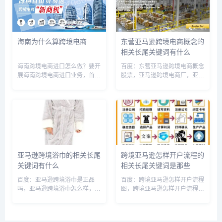
系，无法让所有的支付形态都...
样化商品的需求。2....
海南为什么算跨境电商
东营亚马逊跨境电商概念的
相关长尾关键词有什么
海南跨境电商进口怎么做？要开
百度：东营亚马逊跨境电商概念
展海南跨境电商进口业务，首先
股票，亚马逊跨境电商厂，亚马
需要了解相关政策和规定，申请
逊跨境电商是什么意思，亚马逊
相关资质和证件，选择合适的跨
跨境运营，亚马逊跨境电商运营
境电商平台和物流渠道，确定经
模式，亚马逊跨境电商运营是做
营模式和产品品类，建立海外供
什么的，亚马逊跨境电商公司，
应商合作关系，开展营销和推广
亚马逊跨境电商是干啥的，亚马
活动...
逊跨...
亚马逊跨境浴巾的相关长尾
跨境亚马逊怎样开户流程的
关键词有什么
相关长尾关键词是那些
百度：亚马逊跨境浴巾是正品
百度：跨境亚马逊怎样开户流程
吗，亚马逊跨境浴巾怎么样，亚
图，跨境亚马逊怎样开户流程视
马逊跨境浴巾能买吗，亚马逊跨
频，跨境亚马逊怎样开户流程及
境浴巾长条搓澡刷，亚马逊跨境
费用，跨境亚马逊开店怎么开，
购，亚马逊欧美跨境泳衣，亚马
跨境电商亚马逊开店流程，如何