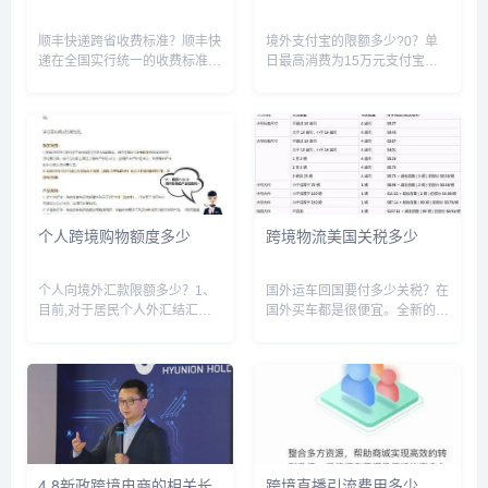
顺丰快递跨省收费标准？顺丰快
境外支付宝的限额多少?0？单
递在全国实行统一的收费标准，
日最高消费为15万元支付宝的
寄件同城10元，省内12元，省
强大之处在于不仅在国内成为人
外20元。此价格均为首件起步
们日常支付的主要方式之一，而
价，如果超重需要加2-5元不等
且还走出国门，很多境外的商户
的续重费。大件省内件一般一公
都支持使用支付宝，目前使用范
斤之内15元左右，每超出一公...
围已经覆盖很多国家和地区。而
且境...
个人跨境购物额度多少
跨境物流美国关税多少
个人向境外汇款限额多少？1、
国外运车回国要付多少关税？在
目前,对于居民个人外汇结汇、
国外买车都是很便宜。全新的车
售汇的年度限额均为五万美元，
从外国进口到中国，单单要关税
如果购汇后汇出且不超限额的
就收100%-120%。当你在国外
话，可凭个人有效身份证件一次
买到车以后在加上关税就车国内
性汇出五万美元，超过五万美元
的差不多了。还不没有包括运费
的话，则需提供用途证明，如入
啊，其他税啊，和手续费等等...
学通知...
4.8新政跨境电商的相关长
跨境直播引流费用多少