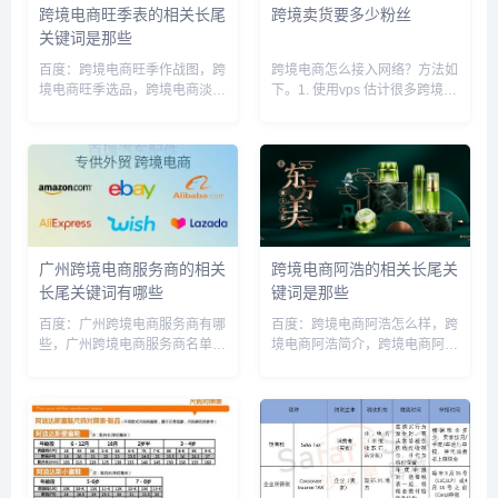
跨境电商旺季表的相关长尾
跨境卖货要多少粉丝
关键词是那些
百度：跨境电商旺季作战图，跨
跨境电商怎么接入网络？方法如
境电商旺季选品，跨境电商淡季
下。1. 使用vps 估计很多跨境电
一般是几月份，跨境销售旺季，
商卖家都知道vps,因为vps采用
跨境旺季准备，跨境电商今年，
虚拟技术,在使用的时候,可以创
跨境电商什么时候上班的，跨境
建多个虚拟环境,这些虚拟环境
旺季趋势预测，跨境电商促销节
就像多台电脑一样,再加上固定
日，今年跨境电商行情怎样搜
IP,就可以防止...
狗：跨...
广州跨境电商服务商的相关
跨境电商阿浩的相关长尾关
长尾关键词有哪些
键词是那些
百度：广州跨境电商服务商有哪
百度：跨境电商阿浩怎么样，跨
些，广州跨境电商服务商名单，
境电商阿浩简介，跨境电商阿浩
广州跨境电商公司，广州跨境电
简历，跨境电商asin，跨境电商
商企业名单，广州跨境电商服务
voghion，跨境电商AI，跨境电
中心官网，广州跨境电商公司排
商y2，跨境电商joom，跨境电
名前五十，广州十大跨境电商公
商tami，跨境电商电商搜狗：跨
司排名，广州跨境电商最有钱的
境电商laz...
公司...