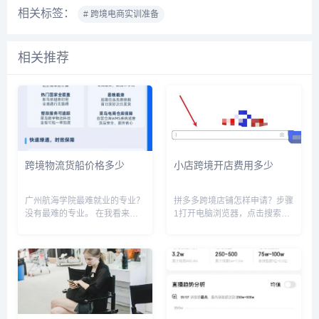
相关标签：
# 跨境电商实训准备
相关推荐
跨境物流货船价格多少
小店跨境开店费用多少
广州航海学院最难就业的专业？
拼多多跨境店铺怎样申请？步骤
没有最难的专业。 在我看来，
1打开电脑浏览器，点击搜索栏
读大学的本质并不是学某一个专
进入。步骤2输入【拼多多官
业，而是要在读大学的这几年里
网】，点击搜索。步骤3在页面
对自己人生进行一个规划和思
中点击官方网站进入。步骤4进
考，最简单的就是我们所谓的就
入官网主页，点击【商家入
业，我们在大学一定要想清楚我
驻】。步骤5在注册登录界面点
们以后...
击【境外商...