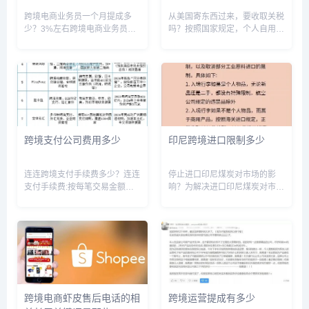
跨境电商业务员一个月提成多
从美国寄东西过来，要收取关税
少？3%左右跨境电商业务员提
吗？按照国家规定，个人自用物
成的话主要看店铺目前的销售状
品通关邮寄的，以合理数量为
态，一般运营提成的话3%左
限，海关对合理自用物品不征收
右。但是，现在好多电商运营工
关税。合理自用物品的意思是：
资不是按提成发放的。按提成发
物品的数量和价格应该在个人使
放运营工资弊端也是很大的。我
用的合理范围内。该政策针对不
身边好多...
同地区...
跨境支付公司费用多少
印尼跨境进口限制多少
连连跨境支付手续费多少？连连
停止进口印尼煤炭对市场的影
支付手续费:按每笔交易金额的
响？为解决进口印尼煤炭对市场
1%收取手续费,最低2元,最高50
的影响，应该采取综合措施。一
元。按每笔交易金额的1%收取
方面，加强本地煤炭开采和加
手续费，最低2元，最高50元。
工，提升产能和质量；另一方
连连支付拥有中国人民颁发的
面，鼓励开拓非常规能源，如天
《支付业务许可证》、中国人...
然气、太阳能等多元化供应来
源。同时加强...
跨境电商虾皮售后电话的相
跨境运营提成有多少