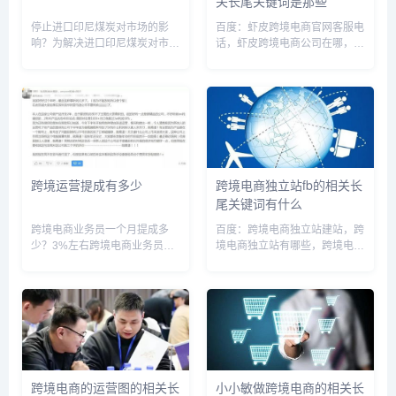
关长尾关键词是那些
停止进口印尼煤炭对市场的影
百度：虾皮跨境电商官网客服电
响？为解决进口印尼煤炭对市场
话，虾皮跨境电商公司在哪，虾
的影响，应该采取综合措施。一
皮跨境卖家中心，虾皮跨境电商
方面，加强本地煤炭开采和加
入驻哪个站点，虾皮跨境电商跨
工，提升产能和质量；另一方
境店铺，虾皮跨境电商卖家
面，鼓励开拓非常规能源，如天
app，虾皮客服电话，虾皮官方
然气、太阳能等多元化供应来
电话，虾皮跨境电商总公司，虾
源。同时加强...
皮跨境...
跨境运营提成有多少
跨境电商独立站fb的相关长
尾关键词有什么
跨境电商业务员一个月提成多
百度：跨境电商独立站建站，跨
少？3%左右跨境电商业务员提
境电商独立站有哪些，跨境电商
成的话主要看店铺目前的销售状
独立站平台，跨境电商独立站培
态，一般运营提成的话3%左
训，跨境电商独立站流程，跨境
右。但是，现在好多电商运营工
电商独立站选品，跨境电商独立
资不是按提成发放的。按提成发
站赚钱，跨境电商独立站与第三
放运营工资弊端也是很大的。我
方的区别，跨境电商独立站优
身边好多...
势，跨...
跨境电商的运营图的相关长
小小敏做跨境电商的相关长