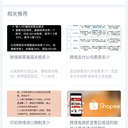
相关推荐
跨境邮寄美国关税多少
跨境支付公司费用多少
从美国寄东西过来，要收取关税
连连跨境支付手续费多少？连连
吗？按照国家规定，个人自用物
支付手续费:按每笔交易金额的
品通关邮寄的，以合理数量为
1%收取手续费,最低2元,最高50
限，海关对合理自用物品不征收
元。按每笔交易金额的1%收取
关税。合理自用物品的意思是：
手续费，最低2元，最高50元。
物品的数量和价格应该在个人使
连连支付拥有中国人民颁发的
用的合理范围内。该政策针对不
《支付业务许可证》、中国人...
同地区...
印尼跨境进口限制多少
跨境电商虾皮售后电话的相