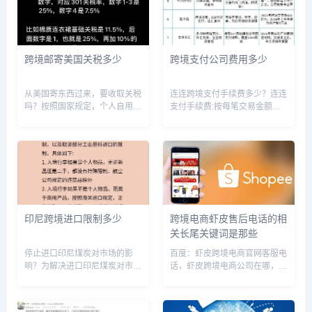
跨境邮寄美国关税多少
跨境支付公司费用多少
从美国寄东西过来，要收取关税
连连跨境支付手续费多少？连连
吗？按照国家规定，个人自用物
支付手续费:按每笔交易金额的
品通关邮寄的，以合理数量为
1%收取手续费,最低2元,最高50
限，海关对合理自用物品不征收
元。按每笔交易金额的1%收取
关税。合理自用物品的意思是：
手续费，最低2元，最高50元。
物品的数量和价格应该在个人使
连连支付拥有中国人民颁发的
用的合理范围内。该政策针对不
《支付业务许可证》、中国人...
同地区...
印尼跨境进口限制多少
跨境电商虾皮售后电话的相
关长尾关键词是那些
停止进口印尼煤炭对市场的影
百度：虾皮跨境电商官网客服电
响？为解决进口印尼煤炭对市场
话，虾皮跨境电商公司在哪，虾
的影响，应该采取综合措施。一
皮跨境卖家中心，虾皮跨境电商
方面，加强本地煤炭开采和加
入驻哪个站点，虾皮跨境电商跨
工，提升产能和质量；另一方
境店铺，虾皮跨境电商卖家