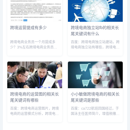
面，鼓励开拓非常规能源，如天
app，虾皮客服电话，虾皮官方
然气、太阳能等多元化供应来
电话，虾皮跨境电商总公司，虾
源。同时加强...
皮跨境...
跨境运营提成有多少
跨境电商独立站fb的相关长
尾关键词有什么
跨境电商业务员一个月提成多
百度：跨境电商独立站建站，跨
少？3%左右跨境电商业务员提
境电商独立站有哪些，跨境电商
成的话主要看店铺目前的销售状
独立站平台，跨境电商独立站培
态，一般运营提成的话3%左
训，跨境电商独立站流程，跨境
右。但是，现在好多电商运营工
电商独立站选品，跨境电商独立
资不是按提成发放的。按提成发
站赚钱，跨境电商独立站与第三
放运营工资弊端也是很大的。我
方的区别，跨境电商独立站优
身边好多...
势，跨...
跨境电商的运营图的相关长
小小敏做跨境电商的相关长
尾关键词有哪些
尾关键词是那些
百度：跨境电商运营图片，跨境
百度：ca722航班回国经过，于
电商的运营模式分析，跨境电商
国泳主任医师简介，增值税缴纳
运营实战攻略，跨境电商运作模
逾期，人体结构几何体速写，光
式，跨境电商运营的工作内容是
遇墓土城堡在哪里，小规模都是
什么，跨境电商运营主要工作内
零申报吗，电信 流量用完，7p